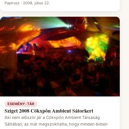
Papirusz
·
2008. július 22.
ESEMÉNY-TÁR
Sziget 2008 Cökxpôn Ambient Sátorkert
Aki nem először jár a Cökxpôn Ambient Társaság
Sátrában, az már megszokhatta, hogy minden évben