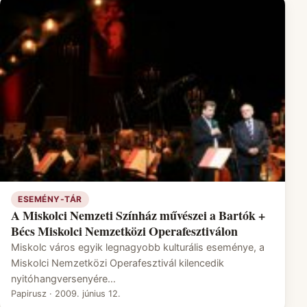
ESEMÉNY-TÁR
A Miskolci Nemzeti Színház művészei a Bartók +
Bécs Miskolci Nemzetközi Operafesztiválon
Miskolc város egyik legnagyobb kulturális eseménye, a
Miskolci Nemzetközi Operafesztivál kilencedik
nyitóhangversenyére…
Papirusz
·
2009. június 12.