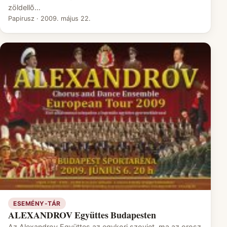
zöldellõ…
Papirusz
·
2009. május 22.
ESEMÉNY-TÁR
ALEXANDROV Együttes Budapesten
Az Alexandrov Együttes az egykori szovjet, ma az orosz