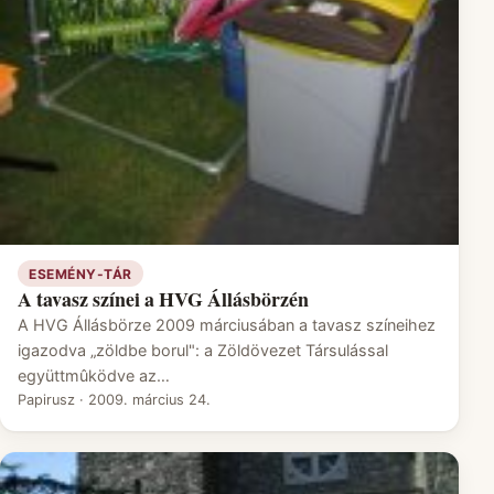
ESEMÉNY-TÁR
A tavasz színei a HVG Állásbörzén
A HVG Állásbörze 2009 márciusában a tavasz színeihez
igazodva „zöldbe borul": a Zöldövezet Társulással
együttmûködve az…
Papirusz
·
2009. március 24.