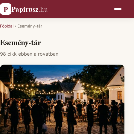
Papirusz
P
.hu
Főoldal
›
Esemény-tár
Esemény-tár
98 cikk ebben a rovatban