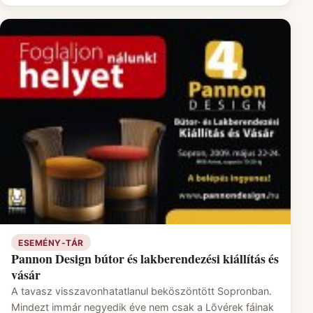
ESEMÉNY-TÁR
Pannon Design bútor és lakberendezési kiállítás és
vásár
A tavasz visszavonhatatlanul beköszöntött Sopronban.
Mindezt immár negyedik éve nem csak a Lõvérek fáinak