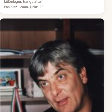
különleges hangulattal…
Papirusz
·
2008. június 28.