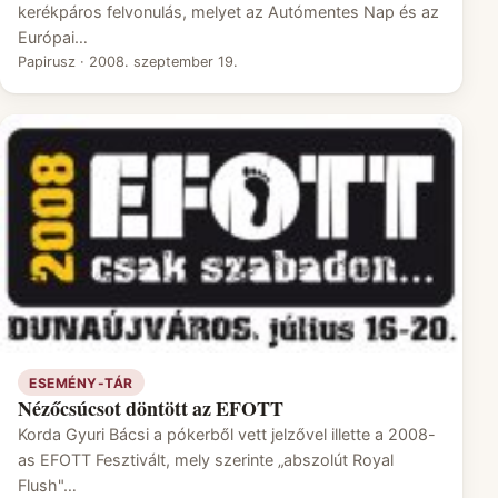
kerékpáros felvonulás, melyet az Autómentes Nap és az
Európai…
Papirusz
·
2008. szeptember 19.
ESEMÉNY-TÁR
Nézőcsúcsot döntött az EFOTT
Korda Gyuri Bácsi a pókerből vett jelzővel illette a 2008-
as EFOTT Fesztivált, mely szerinte „abszolút Royal
Flush"…