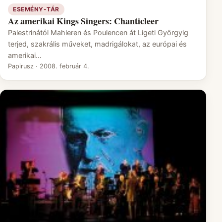
ESEMÉNY-TÁR
Az amerikai Kings Singers: Chanticleer
Palestrinától Mahleren és Poulencen át Ligeti Györgyig
terjed, szakrális műveket, madrigálokat, az európai és
amerikai…
Papirusz
·
2008. február 4.