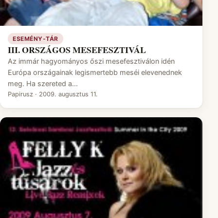
ESEMÉNY-TÁR
III. ORSZÁGOS MESEFESZTIVÁL
Az immár hagyományos őszi mesefesztiválon idén
Európa országainak legismertebb meséi elevenednek
meg. Ha szereted a…
Papirusz
·
2009. augusztus 11.