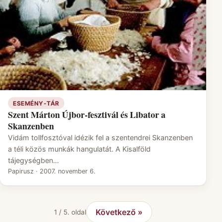
ESEMÉNY-TÁR
Szent Márton Újbor-fesztivál és Libator a
Skanzenben
Vidám tollfosztóval idézik fel a szentendrei Skanzenben
a téli közös munkák hangulatát. A Kisalföld
tájegységben…
Papirusz
·
2007. november 6.
Következő »
1 / 5. oldal