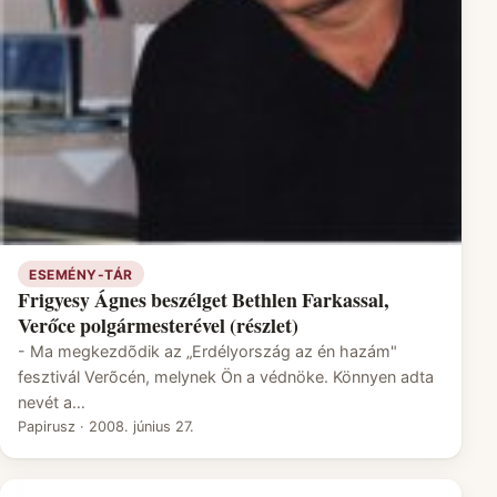
ESEMÉNY-TÁR
Frigyesy Ágnes beszélget Bethlen Farkassal,
Verőce polgármesterével (részlet)
- Ma megkezdõdik az „Erdélyország az én hazám"
fesztivál Verõcén, melynek Ön a védnöke. Könnyen adta
nevét a…
Papirusz
·
2008. június 27.