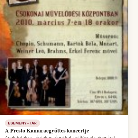
ESEMÉNY-TÁR
A Presto Kamaraegyüttes koncertje
Anekdotákkal, érdekességekkel, vetítéssel színesített