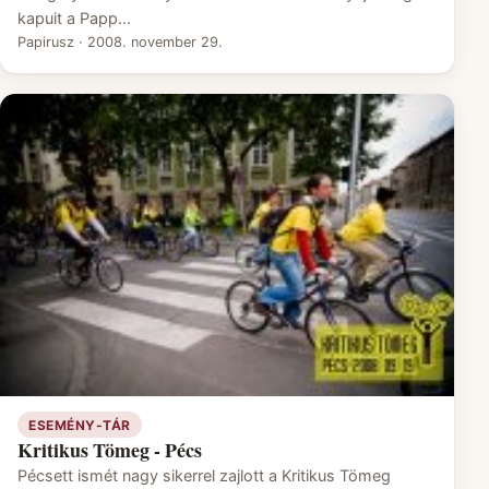
kapuit a Papp…
Papirusz
·
2008. november 29.
ESEMÉNY-TÁR
Kritikus Tömeg - Pécs
Pécsett ismét nagy sikerrel zajlott a Kritikus Tömeg