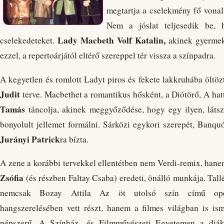
megtartja a cselekmény fő vonalát
Nem a jóslat teljesedik be,
Lady Macbeth Volf Katalin,
cselekedeteket.
akinek gyermeke
ezzel, a repertoárjától eltérő szereppel tér vissza a színpadra.
A kegyetlen és romlott Ladyt piros és fekete lakkruhába öltöz
Judit
terve. Macbethet a romantikus hősként, a Diótörő, A ha
Tamás
táncolja, akinek meggyőződése, hogy egy ilyen, látsz
bonyolult jellemet formálni. Sárközi egykori szerepét, Banqu
Jurányi Patrick
ra bízta.
A zene a korábbi tervekkel ellentétben nem Verdi-remix, han
Zsófia
(és részben Faltay Csaba) eredeti, önálló munkája. Tall
nemcsak Bozay Attila Az öt utolsó szín című ope
hangszerelésében vett részt, hanem a filmes világban is isme
népszerű. A Színház- és Filmművészeti Egyetemen a diá