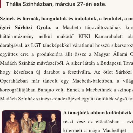
Thália Színházban, március 27-én este.
Színek és formák, hangulatok és indulatok, a lendület, a m
ígéri Sárközi Gyula,
a Macbeth táncváltozatának kor
háttérintézmény nélkül működő KFKI Kamarabalett ala
darabjával, az LGT táncképekkel váratlanul hosszú sikersoroza
együttes erre a produkcióra állt össze a Magyar Állami 
Madách Színház művészeiből. A siker láttán a Budapesti Tavasz
hogy készítsen új darabot a fesztiválra. Az ötlet Sárkö
Operaházban már táncolt egy Macbeth-balettben, a világ
koreográfiájában Banquo volt. Ennek a Macbethnek a szinops
Madách Színház színész-rendezőjével együtt öntötték végső f
A táncjáték abban különbözik 
részt vesz az előadásban - e
kitermeli a maga Macbethjét - 