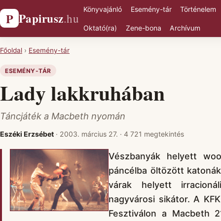
Könyvajánló
Esemény-tár
Történelem
Papirusz
P
.hu
Oktató(ra)
Zene-bona
Archívum
Főoldal
›
Esemény-tár
ESEMÉNY-TÁR
Lady lakkruhában
Táncjáték a Macbeth nyomán
Eszéki Erzsébet
·
2003. március 27.
·
4 721 megtekintés
Vészbanyák helyett wood
páncélba öltözött katoná
várak helyett irracioná
nagyvárosi sikátor. A KF
Fesztiválon a Macbeth 21