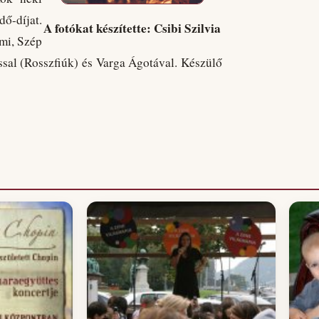
ő-díjat.
A fotókat készítette: Csibi Szilvia
mi, Szép
ssal (Rosszfiúk) és Varga Ágotával. Készülő