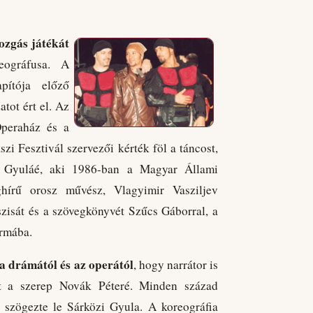
ozgás játékát
eográfusa. A
pítója előző
tot ért el. Az
Operaház és a
i Fesztivál szervezői kérték föl a táncost,
zi Gyuláé, aki 1986-ban a Magyar Állami
hírű orosz művész, Vlagyimir Vasziljev
zisát és a szövegkönyvét Szűcs Gáborral, a
ormába.
a drámától és az operától
, hogy narrátor is
zt a szerep Novák Péteré. Minden század
szögezte le Sárközi Gyula. A koreográfia