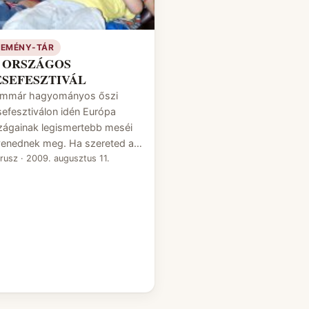
SEMÉNY-TÁR
I. ORSZÁGOS
SEFESZTIVÁL
immár hagyományos őszi
efesztiválon idén Európa
zágainak legismertebb meséi
venednek meg. Ha szereted a…
irusz
·
2009. augusztus 11.