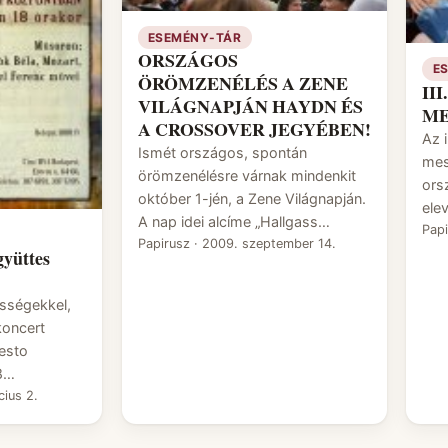
ESEMÉNY-TÁR
ORSZÁGOS
E
ÖRÖMZENÉLÉS A ZENE
II
VILÁGNAPJÁN HAYDN ÉS
ME
A CROSSOVER JEGYÉBEN!
Az 
Ismét országos, spontán
mes
örömzenélésre várnak mindenkit
ors
október 1-jén, a Zene Világnapján.
ele
A nap idei alcíme „Hallgass…
Pap
Papirusz
·
2009. szeptember 14.
yüttes
sségekkel,
koncert
esto
8…
ius 2.