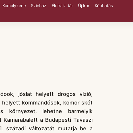
Komolyzene
Színház
Életrajz-tár
Új kor
Képhatás
ook, jóslat helyett drogos vízió,
k helyett kommandósok, komor skót
lis környezet, lehetne bármelyik
KI Kamarabalett a Budapesti Tavaszi
. századi változatát mutatja be a