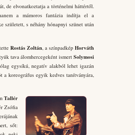
, de elvonatkoztatja a történelmi háttértől.
 hanem a mámoros fantázia indítja el a
 született, s néhány hónapnyi szünet után
Rostás Zoltán
Horváth
tette
, a színpadkép
Solymosi
ttyúk tava álomhercegeként ismert
ólag egysíkú, negatív alakból lehet igazán
ót a koreográfus egyik kedves tanítványára,
Tallér
em
ér Zsófia
rájának
rt, sőt:
kok neki