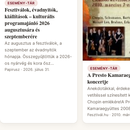
ESEMÉNY-TÁR
Fesztiválok, évadnyitók,
kiállítások – kulturális
programajánló 2026
augusztusára és
szeptemberére
Az augusztus a fesztiválok, a
szeptember az évadnyitók
hónapja. Összegyűjtöttük a 2026-
os nyárvég és kora ősz…
ESEMÉNY-TÁR
Papirusz
·
2026. július 31.
A Presto Kamaraeg
koncertje
Anekdotákkal, érdeke
vetítéssel színesített 
Chopin emlékére!A Pr
Kamaraegyüttes 200
Fesztivál.hu
·
2010. márc