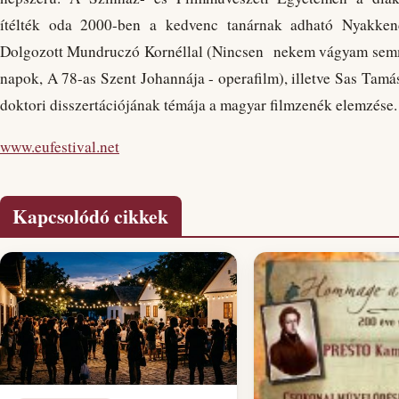
ítélték oda 2000-ben a kedvenc tanárnak adható Nyakkend
Dolgozott Mundruczó Kornéllal (Nincsen nekem vágyam sem
napok, A 78-as Szent Johannája - operafilm), illetve Sas Tamá
doktori disszertációjának témája a magyar filmzenék elemzése.
www.eufestival.net
Kapcsolódó cikkek