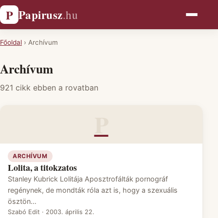
Papirusz
P
.hu
Főoldal
›
Archívum
Archívum
921 cikk ebben a rovatban
P
ARCHÍVUM
Lolita, a titokzatos
Stanley Kubrick Lolitája Aposztrofálták pornográf
regénynek, de mondták róla azt is, hogy a szexuális
ösztön…
Szabó Edit
·
2003. április 22.