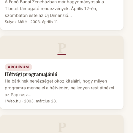
A Fonó Budai Zeneházban már hagyományosak a
Tibetet támogató rendezvények. Április 12-én,
szombaton este az Új Dimenzió…
Sulyok Máté
·
2003. április 11.
P
ARCHÍVUM
Hétvégi programajánló
Ha bárkinek nehézséget okoz kitalálni, hogy milyen
programra menne el a hétvégén, ne legyen rest átnézni
az Papirusz…
I-Web.hu
·
2003. március 28.
P