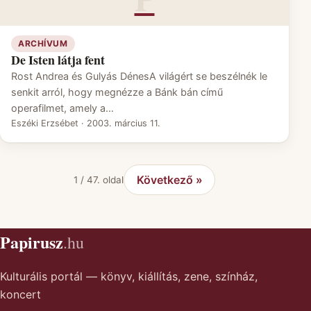
ARCHÍVUM
De Isten látja fent
Rost Andrea és Gulyás DénesA világért se beszélnék le
senkit arról, hogy megnézze a Bánk bán című
operafilmet, amely a…
Eszéki Erzsébet
·
2003. március 11.
Következő »
1 / 47. oldal
Papirusz
.hu
Kulturális portál — könyv, kiállítás, zene, színház,
koncert