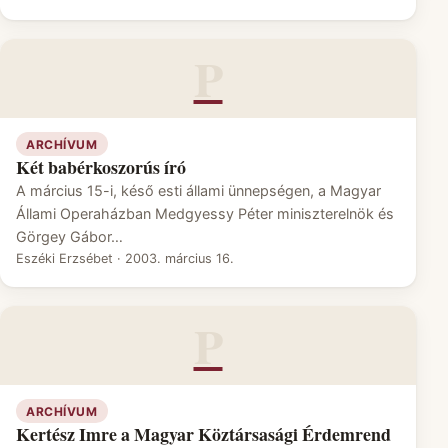
P
ARCHÍVUM
Két babérkoszorús író
A március 15-i, késő esti állami ünnepségen, a Magyar
Állami Operaházban Medgyessy Péter miniszterelnök és
Görgey Gábor…
Eszéki Erzsébet
·
2003. március 16.
P
ARCHÍVUM
Kertész Imre a Magyar Köztársasági Érdemrend