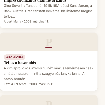
Gino Severini: Táncosnő (1915/16)A bécsi Kunstforum, a
Bank Austria-Creditanstalt belvárosi kiállítóterme megint
telibe…
Albert Mária
·
2003. március 11.
P
ARCHÍVUM
Teljes a hasonulás
A címlapról okos szemű fiú néz ránk, szemérmesen csak
a hátát mutatva, mintha szégyenlős lányka lenne. A
hátsó borítón…
Eszéki Erzsébet
·
2003. március 11.
P