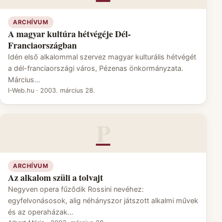
ARCHÍVUM
A magyar kultúra hétvégéje Dél-
Franciaországban
Idén első alkalommal szervez magyar kulturális hétvégét
a dél-franciaországi város, Pézenas önkormányzata.
Március…
I-Web.hu
·
2003. március 28.
P
ARCHÍVUM
Az alkalom szüli a tolvajt
Negyven opera fűződik Rossini nevéhez:
egyfelvonásosok, alig néhányszor játszott alkalmi művek
és az operaházak…