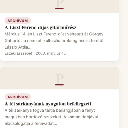
P
ARCHÍVUM
A Liszt Ferenc-díjas gitárművész
Március 14-én Liszt Ferenc-díjat vehetett át Görgey
Gábortól, a nemzeti kulturális örökség miniszterétől
László Attila…
Eszéki Erzsébet
·
2003. március 15.
P
ARCHÍVUM
A tél sárkányának nyugaton befellegzett
A tél sárkánya fogva tartja barlangjában a fényt
magukban hordozó szüzeket. A sámán dobjával
előcsalogatja a fenevadat…