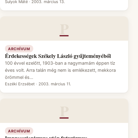
Sulyok Máté
·
2003. március 13.
P
ARCHÍVUM
Érdekességek Székely László gyűjteményéből
100 évvel ezelőtt, 1903-ban a nagymamám éppen tíz
éves volt. Arra talán még nem is emlékezett, mekkora
örömmel és…
Eszéki Erzsébet
·
2003. március 11.
P
ARCHÍVUM
Impresszionizmus után futurizmus