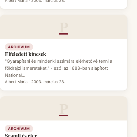
Albert Mária
·
2003. március 28.
P
ARCHÍVUM
Elfeledett kincsek
"Gyarapítani és mindenki számára elérhetővé tenni a
földrajzi ismereteket." - szól az 1888-ban alapított
National…
Albert Mária
·
2003. március 28.
P
ARCHÍVUM
Sramli és éter