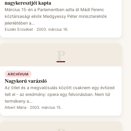
nagykeresztjét kapta
Március 15-én a Parlamentben adta át Mádl Ferenc
köztársasági elnök Medgyessy Péter miniszterelnök
jelenlétében a…
Eszéki Erzsébet
·
2003. március 16.
P
ARCHÍVUM
Nagykorú varázsló
Az ötlet és a megvalósulás között csaknem egy évtized
telt el - az eredmény: opera egy felvonásban. Nem túl
termékeny a…
Albert Mária
·
2003. március 15.