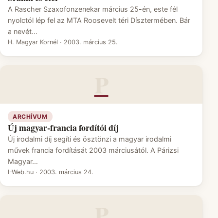
A Rascher Szaxofonzenekar március 25-én, este fél
nyolctól lép fel az MTA Roosevelt téri Dísztermében. Bár
a nevét…
H. Magyar Kornél
·
2003. március 25.
P
ARCHÍVUM
Új magyar-francia fordítói díj
Új irodalmi díj segíti és ösztönzi a magyar irodalmi
művek francia fordítását 2003 márciusától. A Párizsi
Magyar…
I-Web.hu
·
2003. március 24.
P