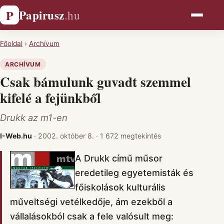
Papirusz
P
.hu
Főoldal
›
Archívum
ARCHÍVUM
Csak bámulunk guvadt szemmel
kifelé a fejünkből
Drukk az m1-en
I-Web.hu
·
2002. október 8.
·
1 672 megtekintés
A Drukk című műsor
eredetileg egyetemisták és
főiskolások kulturális
műveltségi vetélkedője, ám ezekből a
vállalásokból csak a fele valósult meg: