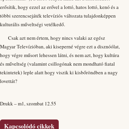
erősítik, hogy ezzel az erővel a lottó, hatos lottó, kenó és a
többi szerencsejáték televíziós változata tulajdonképpen
kulturális műveltségi vetélkedő.
Csak azt nem értem, hogy nincs valaki az egész
Magyar Televízióban, aki kiseperné végre ezt a disznóólat,
hogy végre műsort lehessen látni, és nem azt, hogy kultúra
és műveltség (valamint csillogónak nem mondható fiatal
tekintetek) leple alatt hogy viszik ki kisbőröndben a nagy
lovettát?
Drukk – m1, szombat 12.55
Kapcsolódó cikkek