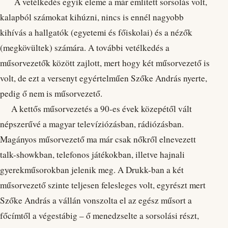
A vetélkedés egyik eleme a már említett sorsolás volt,
kalapból számokat kihúzni, nincs is ennél nagyobb
kihívás a hallgatók (egyetemi és főiskolai) és a nézők
(megkövültek) számára. A további vetélkedés a
műsorvezetők között zajlott, mert hogy két műsorvezető is
volt, de ezt a versenyt egyértelműen Szőke András nyerte,
pedig ő nem is műsorvezető.
A kettős műsorvezetés a 90-es évek közepétől vált
népszerűvé a magyar televíziózásban, rádiózásban.
Magányos műsorvezető ma már csak nőkről elnevezett
talk-showkban, telefonos játékokban, illetve hajnali
gyerekműsorokban jelenik meg. A Drukk-ban a két
műsorvezető szinte teljesen felesleges volt, egyrészt mert
Szőke András a vállán vonszolta el az egész műsort a
főcímtől a végestábig – ő menedzselte a sorsolási részt,