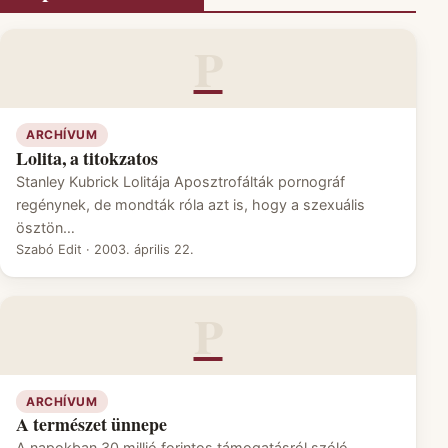
P
ARCHÍVUM
Lolita, a titokzatos
Stanley Kubrick Lolitája Aposztrofálták pornográf
regénynek, de mondták róla azt is, hogy a szexuális
ösztön…
Szabó Edit
·
2003. április 22.
P
ARCHÍVUM
A természet ünnepe
A napokban 30 millió forintos támogatásról szóló