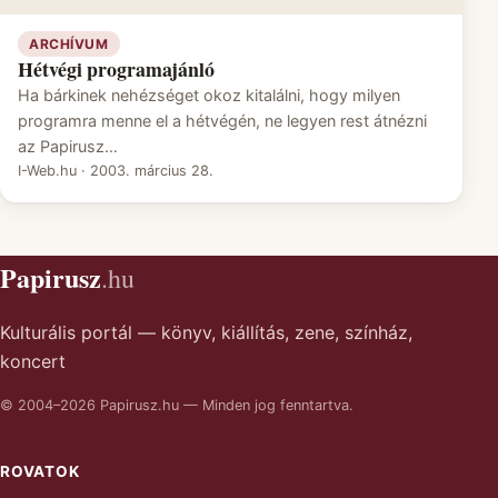
ARCHÍVUM
Hétvégi programajánló
Ha bárkinek nehézséget okoz kitalálni, hogy milyen
programra menne el a hétvégén, ne legyen rest átnézni
az Papirusz…
I-Web.hu
·
2003. március 28.
Papirusz
.hu
Kulturális portál — könyv, kiállítás, zene, színház,
koncert
© 2004–2026 Papirusz.hu — Minden jog fenntartva.
ROVATOK