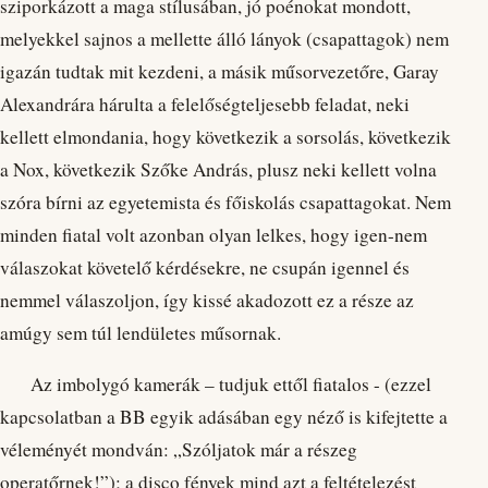
sziporkázott a maga stílusában, jó poénokat mondott,
melyekkel sajnos a mellette álló lányok (csapattagok) nem
igazán tudtak mit kezdeni, a másik műsorvezetőre, Garay
Alexandrára hárulta a felelőségteljesebb feladat, neki
kellett elmondania, hogy következik a sorsolás, következik
a Nox, következik Szőke András, plusz neki kellett volna
szóra bírni az egyetemista és főiskolás csapattagokat. Nem
minden fiatal volt azonban olyan lelkes, hogy igen-nem
válaszokat követelő kérdésekre, ne csupán igennel és
nemmel válaszoljon, így kissé akadozott ez a része az
amúgy sem túl lendületes műsornak.
Az imbolygó kamerák – tudjuk ettől fiatalos - (ezzel
kapcsolatban a BB egyik adásában egy néző is kifejtette a
véleményét mondván: „Szóljatok már a részeg
operatőrnek!”); a disco fények mind azt a feltételezést