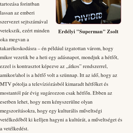
tartozása forintban
lassan az emberi
szervezet sejtszámával
vetekszik, ezért minden
Erdélyi "Superman" Zsolt
oka megvan a
takarékoskodásra – én például izgatottan várom, hogy
mikor vezetik be a heti egy adásnapot, mondjuk a hétfőt,
ezzel is kontrasztot képezve az „átkos” rendszerrel,
amikor/ahol is a hétfő volt a szünnap. Itt az idő, hogy az
MTV pótolja a televíziózásból kimaradt hétfőket és
mostantól pár évig sugározzon csak hétfőn. Ebben az
esetben lehet, hogy nem kényszerülne olyan
megszorításokra, hogy egy kulturális műveltségi
vetélkedőből ki kelljen hagyni a kultúrát, a műveltséget és
a vetélkedést.