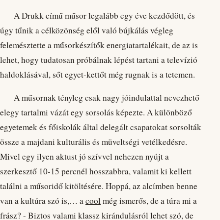
A Drukk című műsor legalább egy éve kezdődött, és
úgy tűnik a célközönség elől való bújkálás végleg
felemésztette a műsorkészítők energiatartalékait, de az is
lehet, hogy tudatosan próbálnak lépést tartani a televízió
haldoklásával, sőt egyet-kettőt még rugnak is a tetemen.
A műsornak tényleg csak nagy jóindulattal nevezhető
elegy tartalmi vázát egy sorsolás képezte. A különböző
egyetemek és főiskolák által delegált csapatokat sorsolták
össze a majdani kulturális és müveltségi vetélkedésre.
Mivel egy ilyen aktust jó szívvel nehezen nyújt a
szerkesztő 10-15 percnél hosszabbra, valamit ki kellett
találni a műsoridő kitöltésére. Hoppá, az alcímben benne
van a kultúra szó is,… a
cool
még ismerős, de a túra mi a
frász? - Biztos valami klassz kirándulásról lehet szó, de