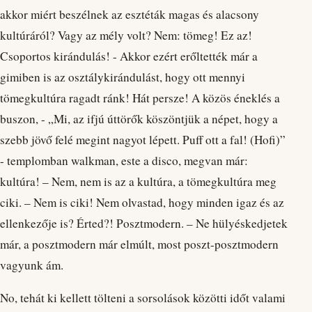
akkor miért beszélnek az esztéták magas és alacsony
kultúráról? Vagy az mély volt? Nem: tömeg! Ez az!
Csoportos kirándulás! - Akkor ezért erőltették már a
gimiben is az osztálykirándulást, hogy ott mennyi
tömegkultúra ragadt ránk! Hát persze! A közös éneklés a
buszon, - „Mi, az ifjú úttörők köszöntjük a népet, hogy a
szebb jövő felé megint nagyot lépett. Puff ott a fal! (Hofi)”
- templomban walkman, este a disco, megvan már:
kultúra! – Nem, nem is az a kultúra, a tömegkultúra meg
ciki. – Nem is ciki! Nem olvastad, hogy minden igaz és az
ellenkezője is? Érted?! Posztmodern. – Ne hülyéskedjetek
már, a posztmodern már elmúlt, most poszt-posztmodern
vagyunk ám.
No, tehát ki kellett tölteni a sorsolások közötti időt valami