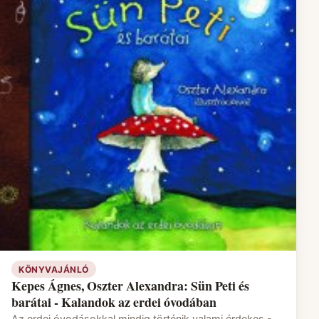
KÖNYVAJÁNLÓ
Kepes Ágnes, Oszter Alexandra: Sün Peti és
barátai - Kalandok az erdei óvodában
Az erdei óvodásokkal mindig történik valami érdekes -