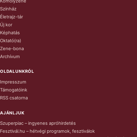
Komolyzene
Színház
Életrajz-tár
Új kor
Képhatás
Oktató(ra)
Zene-bona
Archívum
OLDALUNKRÓL
Impresszum
Támogatóink
RSS csatorna
AJÁNLJUK
Szuperpiac – ingyenes apróhirdetés
Fesztivál.hu – hétvégi programok, fesztiválok