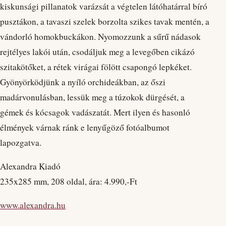
kiskunsági pillanatok varázsát a végtelen látóhatárral bíró
pusztákon, a tavaszi szelek borzolta szikes tavak mentén, a
vándorló homokbuckákon. Nyomozzunk a sűrű nádasok
rejtélyes lakói után, csodáljuk meg a levegőben cikázó
szitakötőket, a rétek virágai fölött csapongó lepkéket.
Gyönyörködjünk a nyíló orchideákban, az őszi
madárvonulásban, lessük meg a túzokok dürgését, a
gémek és kócsagok vadászatát. Mert ilyen és hasonló
élmények várnak ránk e lenyűgöző fotóalbumot
lapozgatva.
Alexandra Kiadó
235x285 mm, 208 oldal, ára: 4.990,-Ft
www.alexandra.hu