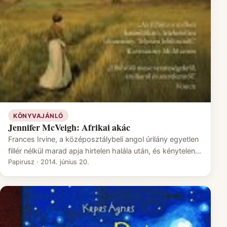
KÖNYVAJÁNLÓ
Jennifer McVeigh: Afrikai akác
Frances Irvine, a középosztálybeli angol úrilány egyetlen
fillér nélkül marad apja hirtelen halála után, és kénytelen…
Papirusz
·
2014. június 20.