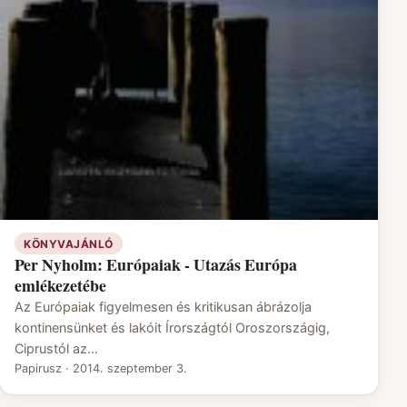
KÖNYVAJÁNLÓ
Per Nyholm: Európaiak - Utazás Európa
emlékezetébe
Az Európaiak figyelmesen és kritikusan ábrázolja
kontinensünket és lakóit Írországtól Oroszországig,
Ciprustól az…
Papirusz
·
2014. szeptember 3.