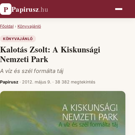
Papirusz
P
.hu
Főoldal
›
Könyvajánló
KÖNYVAJÁNLÓ
Kalotás Zsolt: A Kiskunsági
Nemzeti Park
A víz és szél formálta táj
Papirusz
·
2012. május 9.
·
38 382 megtekintés