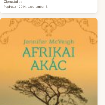
Ciprustól az…
Papirusz
·
2014. szeptember 3.