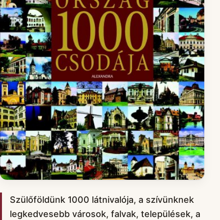
Szülőföldünk 1000 látnivalója, a szívünknek
legkedvesebb városok, falvak, települések, a