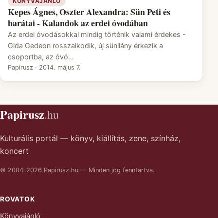
KÖNYVAJÁNLÓ
Kepes Ágnes, Oszter Alexandra: Sün Peti és
barátai - Kalandok az erdei óvodában
Az erdei óvodásokkal mindig történik valami érdekes -
Gida Gedeon rosszalkodik, új sünilány érkezik a
csoportba, az óvó…
Papirusz
·
2014. május 7.
Papirusz
.hu
Kulturális portál — könyv, kiállítás, zene, színház,
koncert
© 2004–2026 Papirusz.hu — Minden jog fenntartva.
ROVATOK
Könyvajánló