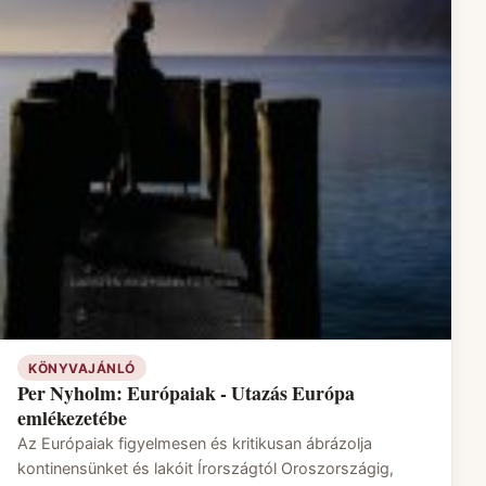
KÖNYVAJÁNLÓ
Per Nyholm: Európaiak - Utazás Európa
emlékezetébe
Az Európaiak figyelmesen és kritikusan ábrázolja
kontinensünket és lakóit Írországtól Oroszországig,