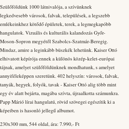
Szülőföldünk 1000 látnivalója, a szívünknek
legkedvesebb városok, falvak, települések, a legszebb
emlékeinkhez kötődő épületek, terek, a legmegkapóbb
hangulatok. Vizuális és kulturális kalandozás Győr-
Moson-Sopron megyétől Szabolcs-Szatmár-Beregig.
Mindaz, amire a leginkább büszkék lehetünk. Kaiser Ottó
elhivatott képírója ennek a különös közép-kelet-európai
tájnak, amelyet szülőföldünknek mondhatunk, s amelyet
annyiféleképpen szeretünk. 402 helyszín: városok, falvak,
tanyák, hegyek, folyók, tavak - Kaiser Ottó alig több mint
egy év alatt bejárta, magába szívta, újraalkotta számunkra.
Papp Márió lírai hangulatú, rövid szövegei egészítik ki a
képeiben is hasonló jellegű albumot.
230x300 mm, 544 oldal, ára: 7.990,- Ft