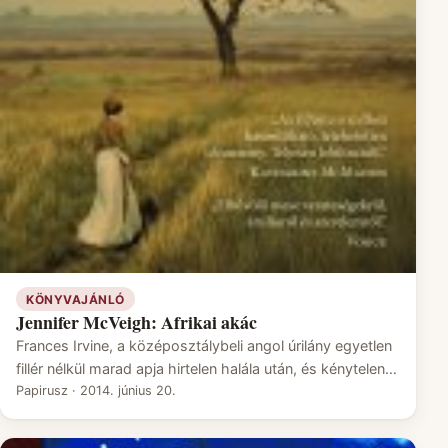
KÖNYVAJÁNLÓ
Jennifer McVeigh: Afrikai akác
Frances Irvine, a középosztálybeli angol úrilány egyetlen
fillér nélkül marad apja hirtelen halála után, és kénytelen…
Papirusz
·
2014. június 20.