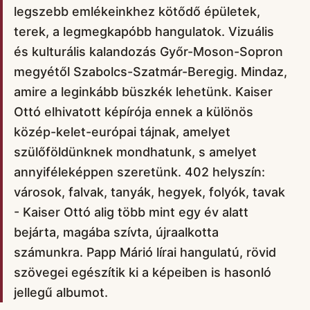
legszebb emlékeinkhez kötődő épületek,
terek, a legmegkapóbb hangulatok. Vizuális
és kulturális kalandozás Győr-Moson-Sopron
megyétől Szabolcs-Szatmár-Beregig. Mindaz,
amire a leginkább büszkék lehetünk. Kaiser
Ottó elhivatott képírója ennek a különös
közép-kelet-európai tájnak, amelyet
szülőföldünknek mondhatunk, s amelyet
annyiféleképpen szeretünk. 402 helyszín:
városok, falvak, tanyák, hegyek, folyók, tavak
- Kaiser Ottó alig több mint egy év alatt
bejárta, magába szívta, újraalkotta
számunkra. Papp Márió lírai hangulatú, rövid
szövegei egészítik ki a képeiben is hasonló
jellegű albumot.