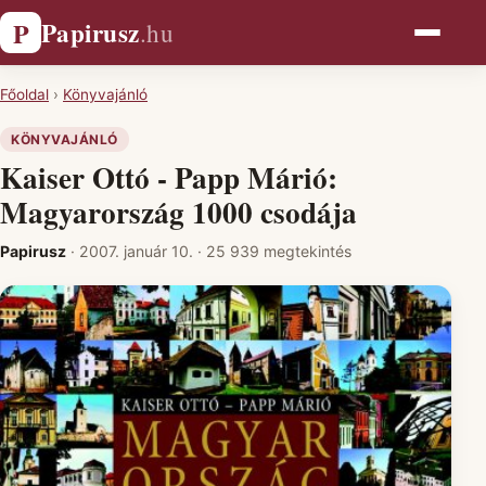
Papirusz
P
.hu
Főoldal
›
Könyvajánló
KÖNYVAJÁNLÓ
Kaiser Ottó - Papp Márió:
Magyarország 1000 csodája
Papirusz
·
2007. január 10.
·
25 939 megtekintés