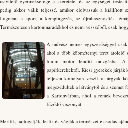
csivitelő gyermekserege a szeretetet és az egységet testes
pedig akkor válik teljessé, amikor elolvassuk a kiállított 
Lagneau a sport, a kempingezés, az újrahasznosítás témá
Természetesen kartonmaradékból és némi vesszőből, csak hogy e
A művész nemes egyszerűséggel csak "
ahol a több köbméternyi teret átölelő
finom motor lendíti mozgásba. A
papírkerekektől. Kicsi gyerekek járják 
teljesen komolyan veszik a tárgyak kö
megszédültek a látványtól és a szemet f
a Kartonvárban, ahol a remek beveze
fűződő viszonyát.
Merítik, hajtogatják, festik és vágják a természet e csodás ajá