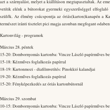
azt a szárnyalást, melyet a kiállításon megtapasztaltak. Az em
vetítik elénk a bútorokat gyermeki egyszerűséggel elfoglaló 
szülők. Az élmény csúcspontja az óriás(karton)kanapén a Ka
természet iránti tisztelet pici magja azonban megfogant odabent
Kartonvilág - programok
Március 28. péntek
15-20: Dombornyomás kartonba: Vincze László papírműves be
15-18: Kézműves foglalkozás papírral
18-19: Kartonmozi - diafilmvetítés: Pinokkió kalandjai
19-20: Kézműves foglalkozás papírral
15-20: Fényképezkedés az óriás kartonbútornál
Március 29. szombat
10-15: Dombornyomás kartonba: Vincze László papírműves be