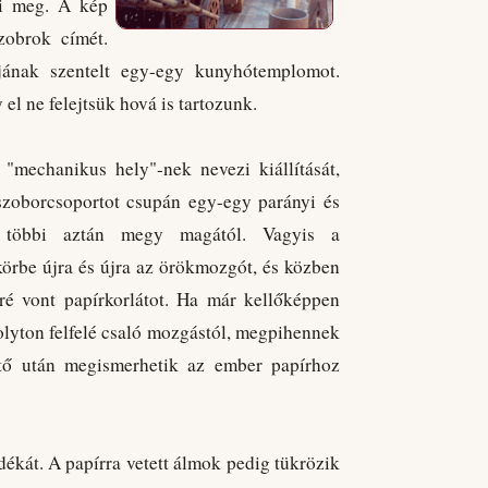
íti meg. A kép
szobrok címét.
jának szentelt egy-egy kunyhótemplomot.
l ne felejtsük hová is tartozunk.
mechanikus hely"-nek nevezi kiállítását,
 szoborcsoportot csupán egy-egy parányi és
 többi aztán megy magától. Vagyis a
körbe újra és újra az örökmozgót, és közben
ré vont papírkorlátot. Ha már kellőképpen
olyton felfelé csaló mozgástól, megpihennek
tő után megismerhetik az ember papírhoz
ndékát. A papírra vetett álmok pedig tükrözik