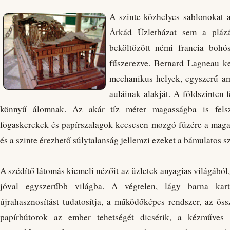
A szinte közhelyes sablonokat a
Árkád Üzletházat sem a pláz
beköltözött némi francia boh
fűszerezve. Bernard Lagneau ke
mechanikus helyek, egyszerű am
auláinak alakját. A földszinten 
könnyű álomnak. Az akár tíz méter magasságba is felsz
fogaskerekek és papírszalagok kecsesen mozgó füzére a maga
és a szinte érezhető súlytalanság jellemzi ezeket a bámulatos s
A szédítő látomás kiemeli nézőit az üzletek anyagias világából,
jóval egyszerűbb világba. A végtelen, lágy barna kar
újrahasznosítást tudatosítja, a működőképes rendszer, az ö
papírbútorok az ember tehetségét dicsérik, a kézműves 