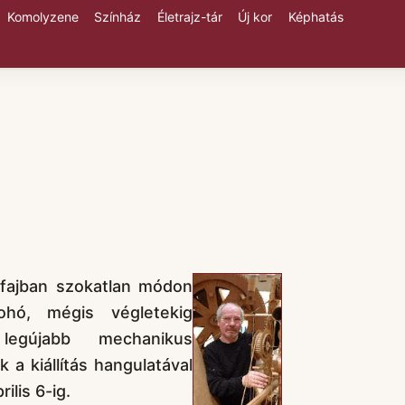
Komolyzene
Színház
Életrajz-tár
Új kor
Képhatás
űfajban szokatlan módon
ohó, mégis végletekig
 legújabb mechanikus
 a kiállítás hangulatával
ilis 6-ig.