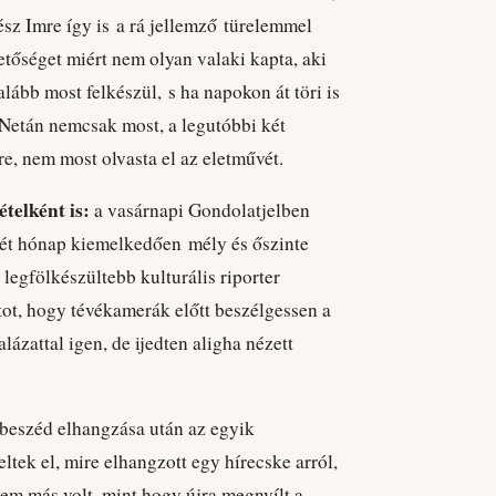
ész Imre így is a rá jellemző türelemmel
etőséget miért nem olyan valaki kapta, aki
lább most felkészül, s ha napokon át töri is
t. Netán nemcsak most, a legutóbbi két
re, nem most olvasta el az eletművét.
telként is:
a vasárnapi Gondolatjelben
 két hónap kiemelkedően mély és őszinte
k legfölkészültebb kulturális riporter
atot, hogy tévékamerák előtt beszélgessen a
alázattal igen, de ijedten aligha nézett
beszéd elhangzása után az egyik
tek el, mire elhangzott egy hírecske arról,
em más volt, mint hogy újra megnyílt a