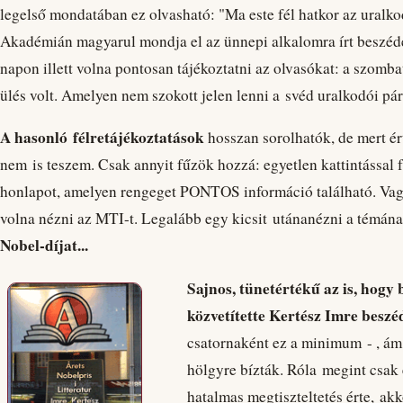
legelső mondatában ez olvasható: "Ma este fél hatkor az uralko
Akadémián magyarul mondja el az ünnepi alkalomra írt beszédét
napon illett volna pontosan tájékoztatni az olvasókat: a szom
ülés volt. Amelyen nem szokott jelen lenni a svéd uralkodói pár
A hasonló félretájékoztatások
hosszan sorolhatók, de mert ért
nem is teszem. Csak annyit fűzök hozzá: egyetlen kattintással 
honlapot, amelyen rengeget PONTOS információ található. Vag
volna nézni az MTI-t. Legalább egy kicsit utánanézni a témán
Nobel-díjat...
Sajnos, tünetértékű az is,
hogy b
közvetítette Kertész Imre beszé
csatornaként ez a minimum - , ám az
hölgyre bízták. Róla megint csak
hatalmas megtiszteltetés érte, akk