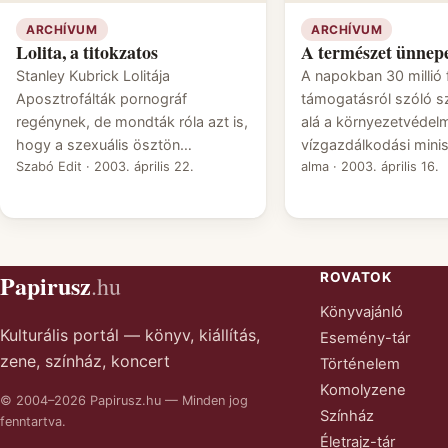
ARCHÍVUM
ARCHÍVUM
Lolita, a titokzatos
A természet ünnep
Stanley Kubrick Lolitája
A napokban 30 millió 
Aposztrofálták pornográf
támogatásról szóló sz
regénynek, de mondták róla azt is,
alá a környezetvédelm
hogy a szexuális ösztön…
vízgazdálkodási mini
Szabó Edit
·
2003. április 22.
alma
·
2003. április 16.
Papirusz
ROVATOK
.hu
Könyvajánló
Kulturális portál — könyv, kiállítás,
Esemény-tár
zene, színház, koncert
Történelem
Komolyzene
© 2004–2026 Papirusz.hu — Minden jog
Színház
fenntartva.
Életrajz-tár