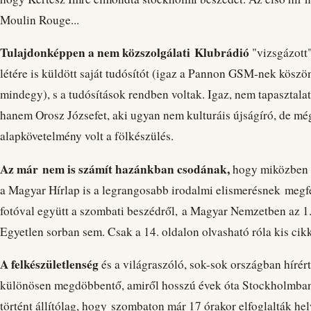
Moulin Rouge...
Tulajdonképpen a nem közszolgálati Klubrádió
"vizsgázott"
létére is küldött saját tudósítót (igaz a Pannon GSM-nek kösz
mindegy), s a tudósítások rendben voltak. Igaz, nem tapasztal
hanem Orosz Józsefet, aki ugyan nem kulturáis újságíró, de még
alapkövetelmény volt a fölkészülés.
Az már nem is számít hazánkban csodának,
hogy miközben a
a Magyar Hírlap is a legrangosabb irodalmi elismerésnek megfel
fotóval együtt a szombati beszédről, a Magyar Nemzetben az 1
Egyetlen sorban sem. Csak a 14. oldalon olvasható róla kis cikk
A felkészületlenség
és a világraszóló, sok-sok országban hírér
különösen megdöbbentő, amiről hosszú évek óta Stockholmban 
történt állítólag, hogy szombaton már 17 órakor elfoglalták h