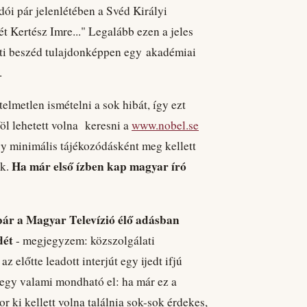
dói pár jelenlétében a Svéd Királyi
 Kertész Imre..." Legalább ezen a jeles
bati beszéd tulajdonképpen egy akadémiai
.
elmetlen ismételni a sok hibát, így ezt
föl lehetett volna keresni a
www.nobel.se
y minimális tájékozódásként meg kellett
Ha már első ízben kap magyar író
ak.
ár a Magyar Televízió élő adásban
dét
- megjegyzem: közszolgálati
 előtte leadott interjút egy ijedt ifjú
 egy valami mondható el: ha már ez a
or ki kellett volna találnia sok-sok érdekes,