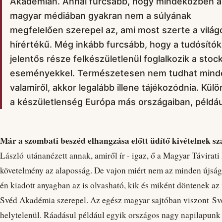
Akadémián. Annál furcsább, hogy mindeközben a
magyar médiában gyakran nem a súlyának
megfelelően szerepel az, ami most szerte a világ
hírértékű. Még inkább furcsább, hogy a tudósítók
jelentős része felkészületlenül foglalkozik a stoc
eseményekkel. Természetesen nem tudhat mindenk
valamiről, akkor legalább illene tájékozódnia. Kül
a készületlenség Európa más országaiban, péld
Már a szombati beszéd elhangzása előtt üdítő kivételnek sz
László utánanézett annak, amiről ír - igaz, ő a Magyar Távirati
követelmény az alaposság. De vajon miért nem az minden újság
én kiadott anyagban az is olvasható, kik és miként döntenek az 
Svéd Akadémia szerepel. Az egész magyar sajtóban viszont Sv
helytelenül. Ráadásul például egyik országos nagy napilapunk 