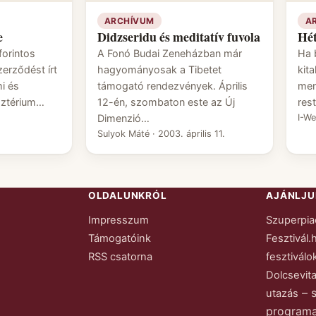
ARCHÍVUM
A
e
Didzseridu és meditatív fuvola
Hét
forintos
A Fonó Budai Zeneházban már
Ha 
erződést írt
hagyományosak a Tibetet
kit
i és
támogató rendezvények. Április
men
sztérium…
12-én, szombaton este az Új
res
Dimenzió…
I-W
Sulyok Máté
·
2003. április 11.
OLDALUNKRÓL
AJÁNLJU
Impresszum
Szuperpia
Támogatóink
Fesztivál.
RSS csatorna
fesztiválo
Dolcsevita
– 
utazás
programa