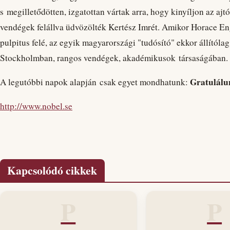
s megilletődötten, izgatottan vártak arra, hogy kinyíljon az ajtó
vendégek felállva üdvözölték Kertész Imrét. Amikor Horace Eng
pulpitus felé, az egyik magyarországi "tudósító" ekkor állítólag
Stockholmban, rangos vendégek, akadémikusok társaságában. És 
Gratulálu
A legutóbbi napok alapján csak egyet mondhatunk:
http://www.nobel.se
Kapcsolódó cikkek
P
P