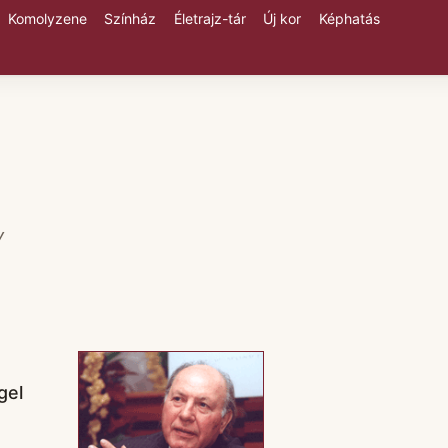
Komolyzene
Színház
Életrajz-tár
Új kor
Képhatás
y
gel