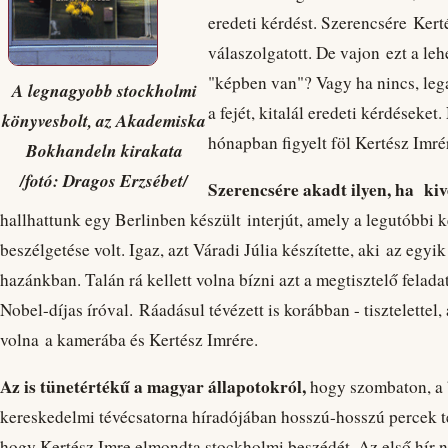
eredeti kérdést. Szerencsére Kert
válaszolgatott. De vajon ezt a leh
"képben van"? Vagy ha nincs, lega
A legnagyobb stockholmi
a fejét, kitalál eredeti kérdéseke
könyvesbolt, az Akademiska
hónapban figyelt föl Kertész Imré
Bokhandeln kirakata
/fotó: Dragos Erzsébet/
Szerencsére akadt ilyen, ha kivé
hallhattunk egy Berlinben készült interjút, amely a legutóbbi
beszélgetése volt. Igaz, azt Váradi Júlia készítette, aki az egyi
hazánkban. Talán rá kellett volna bízni azt a megtisztelő felad
Nobel-díjas íróval. Ráadásul tévézett is korábban - tisztelettel, 
volna a kamerába és Kertész Imrére.
Az is tünetértékű a magyar állapotokról,
hogy szombaton, a 
kereskedelmi tévécsatorna híradójában hosszú-hosszú percek tel
hogy Kertész Imre elmondta stockholmi beszédét. Az első hír n