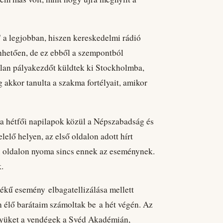
 a legjobban, hiszen kereskedelmi rádió
önhetően, de ez ebből a szempontból
atlan pályakezdőt küldtek ki Stockholmba,
 akkor tanulta a szakma fortélyait, amikor
 hétfői napilapok közül a Népszabadság és
elő helyen, az első oldalon adott hírt
. oldalon nyoma sincs ennek az eseménynek.
.
tékű esemény elbagatellizálása mellett
élő barátaim számoltak be a hét végén. Az
elyüket a vendégek a Svéd Akadémián,