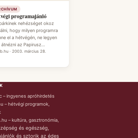
RCHÍVUM
végi programajánló
bárkinek nehézséget okoz
alálni, hogy milyen programra
ne el a hétvégén, ne legyen
t átnézni az Papirusz…
eb.hu
·
2003. március 28.
K
c – ingyenes apróhirdetés
hu – hétvégi programok,
k
.hu – kultúra, gasztronómia,
szépség és egészség,
jánlók és sztorik az édes