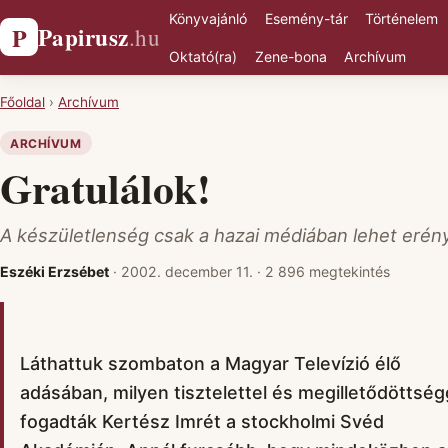
Könyvajánló
Esemény-tár
Történelem
Papirusz
P
.hu
Oktató(ra)
Zene-bona
Archívum
Főoldal
›
Archívum
ARCHÍVUM
Gratulálok!
A készületlenség csak a hazai médiában lehet erén
Eszéki Erzsébet
·
2002. december 11.
·
2 896 megtekintés
Láthattuk szombaton a Magyar Televízió élő
adásában, milyen tisztelettel és megilletődöttség
fogadták Kertész Imrét a stockholmi Svéd