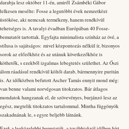
darabja lesz október 11-én, amiről Zsámbéki Gábor
lelkesen mesélte: Fosse a legutóbbi évek nemzetközi
üstököse, aki nemcsak termékeny, hanem rendkívül
tehetséges is. A tavalyi évadban Európában 40 Fosse-
bemutatót tartottak. Egyfajta minimalista színház az övé, a
stílusa is sajátságos: mivel központozás nélkül ír, bizonyos
sorok az előzőkhöz és az utánuk következőkhöz is
köthetők, s ezekből izgalmas lebegtetés születhet. Az Őszi
álom ráadásul rendkívül költői darab, bármennyire puritán
is. Az időközben befutott Ascher Tamás ennyit mond még:
van benne valami norvégosan titokzatos. Bár átlagos
mondatok hangzanak el, de szövevényes, burjánzó lesz az
egész, megtelik titokzatos tartalommal. Mintha függönyök
szakadnának le, s egyre beljebb látnánk.
Ezek a legközelebbi bemutatók, a továbbiakról időben hírt