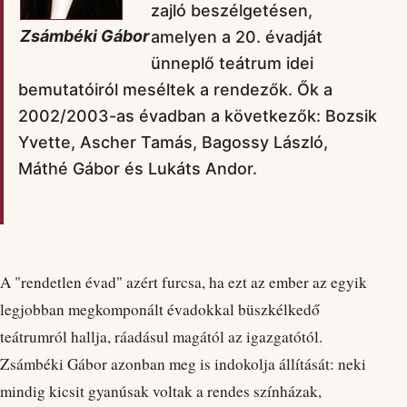
zajló beszélgetésen,
Zsámbéki Gábor
amelyen a 20. évadját
ünneplő teátrum idei
bemutatóiról meséltek a rendezők. Ők a
2002/2003-as évadban a következők: Bozsik
Yvette, Ascher Tamás, Bagossy László,
Máthé Gábor és Lukáts Andor.
A "rendetlen évad" azért furcsa, ha ezt az ember az egyik
legjobban megkomponált évadokkal büszkélkedő
teátrumról hallja, ráadásul magától az igazgatótól.
Zsámbéki Gábor azonban meg is indokolja állítását: neki
mindig kicsit gyanúsak voltak a rendes színházak,