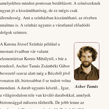
amelyekben minden pontosan betáblázott. A színészeknek
ugyan jó a kiszámíthatóság, de ez mégis csak
álrendesség. Ami a színházban kiszámítható, az részben
unalmas is. A színház ugyanis a váratlanul előadódó
dolgok színtere.
A Katona József Színház például a
mostani évadban vár valami
elementárisat Kornis Mihálytól, s bár a
rendező, Ascher Tamás Zsámbéki Gábor
bevezető szavai alatt még a Bécsből jövő
vonaton ült, biztosabbat ő se tudott volna
Asher Tamás
mondani. A darab ugyanis készül... Igaz,
a világirodalom tele van kiváló darabokkal, amelyek
biztonsággal műsorra tűzhetők. De jobb lenne az