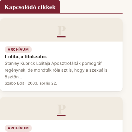
Kapcsolódó cikkek
P
ARCHÍVUM
Lolita, a titokzatos
Stanley Kubrick Lolitája Aposztrofálták pornográf
regénynek, de mondták róla azt is, hogy a szexuális
ösztön…
Szabó Edit
·
2003. április 22.
P
ARCHÍVUM