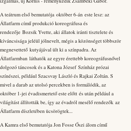
izgalmas, új Kornis - reménykedik Zsámbéki Gábor.
A teátrum első bemutatója október 6-án este lesz: az
Állatfarm című produkció koreográfusa és
rendezője Bozsik Yvette, aki állatok iránti tisztelete és
kíváncsisága jeléül jólnevelt, mégis a közönséget többször
megnevettető kutyájával ült ki a színpadra. Az
Állatfarmban láthatók az egyre érettebb koreográfusnővel
dolgozó táncosok és a Katona József Színház prózai
színészei, például Szacsvay László és Rajkai Zoltán. S
mivel a darab az utolsó percekben is formálódik, az
október 1-jei évadismertető este előtt és után például a
világítást állították be, így az évadról mesélő rendezők az
Állatfarm díszletében ücsörögtek...
A Kamra első bemutatója Jon Fosse Őszi álom című