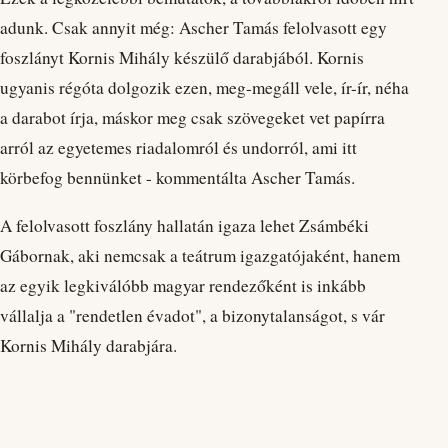
adunk. Csak annyit még: Ascher Tamás felolvasott egy
foszlányt Kornis Mihály készülő darabjából. Kornis
ugyanis régóta dolgozik ezen, meg-megáll vele, ír-ír, néha
a darabot írja, máskor meg csak szövegeket vet papírra
arról az egyetemes riadalomról és undorról, ami itt
körbefog bennünket - kommentálta Ascher Tamás.
A felolvasott foszlány hallatán igaza lehet Zsámbéki
Gábornak, aki nemcsak a teátrum igazgatójaként, hanem
az egyik legkiválóbb magyar rendezőként is inkább
vállalja a "rendetlen évadot", a bizonytalanságot, s vár
Kornis Mihály darabjára.