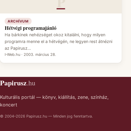
P
ARCHÍVUM
Hétvégi programajánló
Ha bárkinek nehézséget okoz kitalálni, hogy milyen
programra menne el a hétvégén, ne legyen rest átnézni
az Papirusz…
I-Web.hu
·
2003. március 28.
Papirusz
.hu
Kulturális portál — könyv, kiállítás, zene, színház,
koncert
© 2004–2026 Papirusz.hu — Minden jog fenntartva.