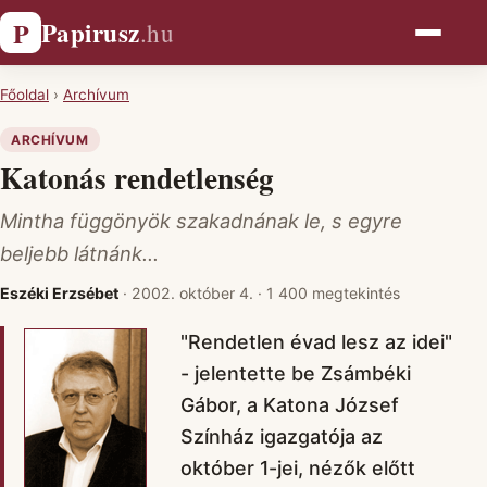
Papirusz
P
.hu
Főoldal
›
Archívum
ARCHÍVUM
Katonás rendetlenség
Mintha függönyök szakadnának le, s egyre
beljebb látnánk...
Eszéki Erzsébet
·
2002. október 4.
·
1 400 megtekintés
"Rendetlen évad lesz az idei"
- jelentette be Zsámbéki
Gábor, a Katona József
Színház igazgatója az
október 1-jei, nézők előtt