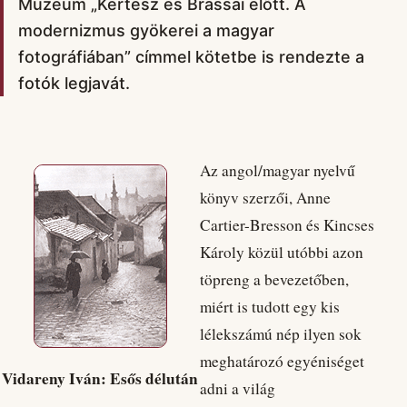
Múzeum „Kertész és Brassai előtt. A
modernizmus gyökerei a magyar
fotográfiában” címmel kötetbe is rendezte a
fotók legjavát.
Az angol/magyar nyelvű
könyv szerzői, Anne
Cartier-Bresson és Kincses
Károly közül utóbbi azon
töpreng a bevezetőben,
miért is tudott egy kis
lélekszámú nép ilyen sok
meghatározó egyéniséget
Vidareny Iván: Esős délután
adni a világ