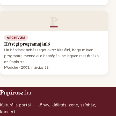
P
ARCHÍVUM
Hétvégi programajánló
Ha bárkinek nehézséget okoz kitalálni, hogy milyen
programra menne el a hétvégén, ne legyen rest átnézni
az Papirusz…
I-Web.hu
·
2003. március 28.
Papirusz
.hu
Kulturális portál — könyv, kiállítás, zene, színház,
koncert