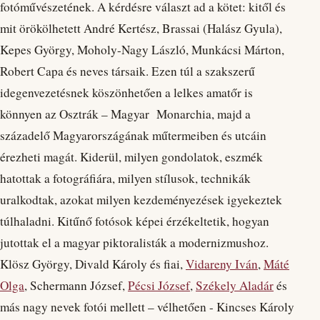
fotóművészetének. A kérdésre választ ad a kötet: kitől és
mit örökölhetett André Kertész, Brassai (Halász Gyula),
Kepes György, Moholy-Nagy László, Munkácsi Márton,
Robert Capa és neves társaik. Ezen túl a szakszerű
idegenvezetésnek köszönhetően a lelkes amatőr is
könnyen az Osztrák – Magyar Monarchia, majd a
századelő Magyarországának műtermeiben és utcáin
érezheti magát. Kiderül, milyen gondolatok, eszmék
hatottak a fotográfiára, milyen stílusok, technikák
uralkodtak, azokat milyen kezdeményezések igyekeztek
túlhaladni. Kitűnő fotósok képei érzékeltetik, hogyan
jutottak el a magyar piktoralisták a modernizmushoz.
Klösz György, Divald Károly és fiai,
Vidareny Iván
,
Máté
Olga
, Schermann József,
Pécsi József
,
Székely Aladár
és
más nagy nevek fotói mellett – vélhetően - Kincses Károly