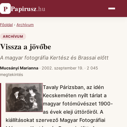
Papirusz
P
.hu
Főoldal
›
Archívum
ARCHÍVUM
Vissza a jövőbe
A magyar fotográfia Kertész és Brassai előtt
Mucsányi Marianna
·
2002. szeptember 19.
·
2 045
megtekintés
Tavaly Párizsban, az idén
Kecskeméten nyílt tárlat a
magyar fotóművészet 1900-
as évek eleji úttörőiről. A
kiállításokat szervező Magyar Fotográfiai