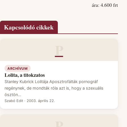
ára: 4.600 frt
Kapcsolódó cikkek
P
ARCHÍVUM
Lolita, a titokzatos
Stanley Kubrick Lolitája Aposztrofálták pornográf
regénynek, de mondták róla azt is, hogy a szexuális
ösztön…
Szabó Edit
·
2003. április 22.
P