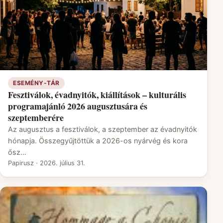
ESEMÉNY-TÁR
Fesztiválok, évadnyitók, kiállítások – kulturális
programajánló 2026 augusztusára és
szeptemberére
Az augusztus a fesztiválok, a szeptember az évadnyitók
hónapja. Összegyűjtöttük a 2026-os nyárvég és kora
ősz…
Papirusz
·
2026. július 31.