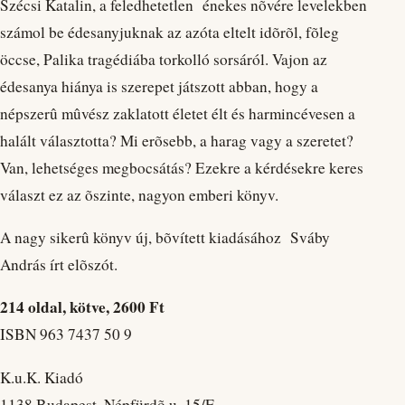
Szécsi Katalin, a feledhetetlen énekes nõvére levelekben
számol be édesanyjuknak az azóta eltelt idõrõl, fõleg
öccse, Palika tragédiába torkolló sorsáról. Vajon az
édesanya hiánya is szerepet játszott abban, hogy a
népszerû mûvész zaklatott életet élt és harmincévesen a
halált választotta? Mi erõsebb, a harag vagy a szeretet?
Van, lehetséges megbocsátás? Ezekre a kérdésekre keres
választ ez az õszinte, nagyon emberi könyv.
A nagy sikerû könyv új, bõvített kiadásához Sváby
András írt elõszót.
214 oldal, kötve, 2600 Ft
ISBN 963 7437 50 9
K.u.K. Kiadó
1138 Budapest, Népfürdõ u. 15/E