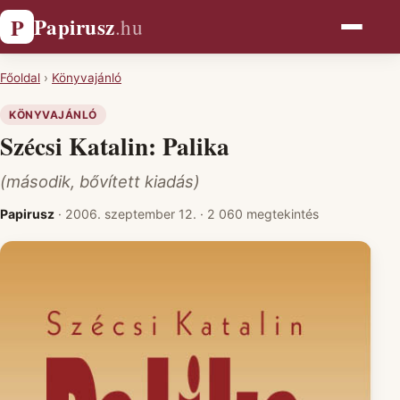
Papirusz
P
.hu
Főoldal
›
Könyvajánló
KÖNYVAJÁNLÓ
Szécsi Katalin: Palika
(második, bővített kiadás)
Papirusz
·
2006. szeptember 12.
·
2 060 megtekintés