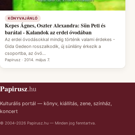
KÖNYVAJÁNLÓ
Kepes Ágnes, Oszter Alexandra: Sün Peti és
barátai - Kalandok az erdei óvodában
Az erdei óvodásokkal mindig történik valami érdekes -
Gida Gedeon rosszalkodik, új sünilány érkezik a
csoportba, az óvó…
Papirusz
·
2014. május 7.
Papirusz
.hu
Kulturális portál — könyv, kiállítás, zene, színház,
koncert
© 2004–2026 Papirusz.hu — Minden jog fenntartva.