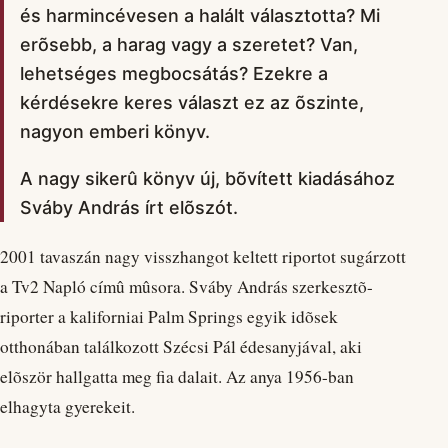
és harmincévesen a halált választotta? Mi
erõsebb, a harag vagy a szeretet? Van,
lehetséges megbocsátás? Ezekre a
kérdésekre keres választ ez az õszinte,
nagyon emberi könyv.
A nagy sikerû könyv új, bõvített kiadásához
Sváby András írt elõszót.
2001 tavaszán nagy visszhangot keltett riportot sugárzott
a Tv2 Napló címû mûsora. Sváby András szerkesztõ-
riporter a kaliforniai Palm Springs egyik idõsek
otthonában találkozott Szécsi Pál édesanyjával, aki
elõször hallgatta meg fia dalait. Az anya 1956-ban
elhagyta gyerekeit.