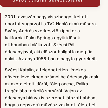
2001 tavaszán nagy visszhangot keltett
riportot sugárzott a Tv2 Napló címû mûsora.
Sváby András szerkesztõ-riporter a
kaliforniai Palm Springs egyik idõsek
otthonában találkozott Szécsi Pál
édesanyjával, aki elõször hallgatta meg fia
dalait. Az anya 1956-ban elhagyta gyerekeit.
Szécsi Katalin, a feledhetetlen énekes
nõvére levelekben számol be édesanyjuknak
az azóta eltelt idõrõl, fõleg öccse, Palika
tragédiába torkolló sorsáról. Vajon az
édesanya hiánya is szerepet játszott abban,
hogy a népszerû mûvész zaklatott életet élt