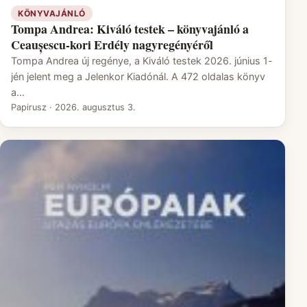
KÖNYVAJÁNLÓ
Tompa Andrea: Kiváló testek – könyvajánló a
Ceaușescu-kori Erdély nagyregényéről
Tompa Andrea új regénye, a Kiváló testek 2026. június 1-
jén jelent meg a Jelenkor Kiadónál. A 472 oldalas könyv
a…
Papirusz
·
2026. augusztus 3.