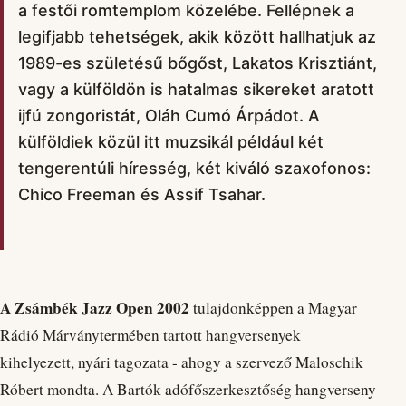
a festői romtemplom közelébe. Fellépnek a
legifjabb tehetségek, akik között hallhatjuk az
1989-es születésű bőgőst, Lakatos Krisztiánt,
vagy a külföldön is hatalmas sikereket aratott
ijfú zongoristát, Oláh Cumó Árpádot. A
külföldiek közül itt muzsikál például két
tengerentúli híresség, két kiváló szaxofonos:
Chico Freeman és Assif Tsahar.
A Zsámbék Jazz Open 2002
tulajdonképpen a Magyar
Rádió Márványtermében tartott hangversenyek
kihelyezett, nyári tagozata - ahogy a szervező Maloschik
Róbert mondta. A Bartók adófőszerkesztőség hangverseny