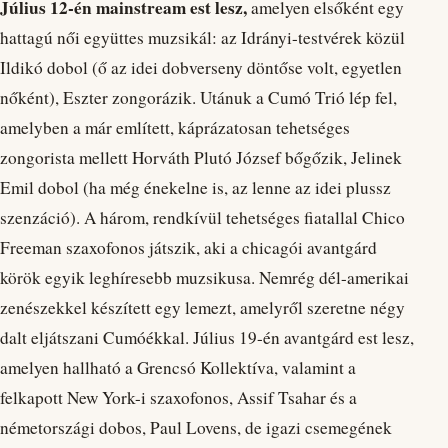
Július 12-én mainstream est lesz,
amelyen elsőként egy
hattagú női együttes muzsikál: az Idrányi-testvérek közül
Ildikó dobol (ő az idei dobverseny döntőse volt, egyetlen
nőként), Eszter zongorázik. Utánuk a Cumó Trió lép fel,
amelyben a már említett, káprázatosan tehetséges
zongorista mellett Horváth Plutó József bőgőzik, Jelinek
Emil dobol (ha még énekelne is, az lenne az idei plussz
szenzáció). A három, rendkívül tehetséges fiatallal Chico
Freeman szaxofonos játszik, aki a chicagói avantgárd
körök egyik leghíresebb muzsikusa. Nemrég dél-amerikai
zenészekkel készített egy lemezt, amelyről szeretne négy
dalt eljátszani Cumóékkal. Július 19-én avantgárd est lesz,
amelyen hallható a Grencsó Kollektíva, valamint a
felkapott New York-i szaxofonos, Assif Tsahar és a
németországi dobos, Paul Lovens, de igazi csemegének