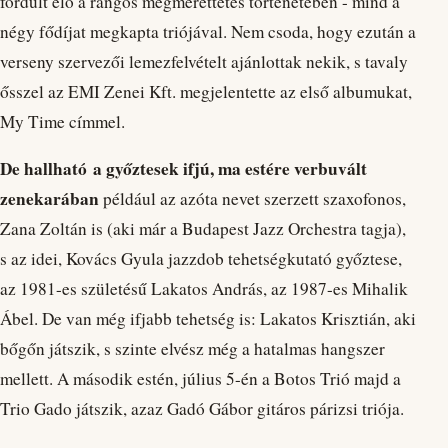
fordult elő a rangos megmérettetés történetében - mind a
négy fődíjat megkapta triójával. Nem csoda, hogy ezután a
verseny szervezői lemezfelvételt ajánlottak nekik, s tavaly
ősszel az EMI Zenei Kft. megjelentette az első albumukat,
My Time címmel.
De hallható a győztesek ifjú, ma estére verbuvált
zenekarában
például az azóta nevet szerzett szaxofonos,
Zana Zoltán is (aki már a Budapest Jazz Orchestra tagja),
s az idei, Kovács Gyula jazzdob tehetségkutató győztese,
az 1981-es születésű Lakatos András, az 1987-es Mihalik
Ábel. De van még ifjabb tehetség is: Lakatos Krisztián, aki
bőgőn játszik, s szinte elvész még a hatalmas hangszer
mellett. A második estén, július 5-én a Botos Trió majd a
Trio Gado játszik, azaz Gadó Gábor gitáros párizsi triója.