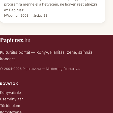
programra menne el a hétvégén, ne legyen rest átnézni
az Papirusz…
I-Web.hu
·
2003. március 28.
Papirusz
.hu
Kulturális portál — könyv, kiállítás, zene, színház,
koncert
© 2004–2026 Papirusz.hu — Minden jog fenntartva.
ROVATOK
Könyvajánló
Esemény-tár
Történelem
Komolyzene