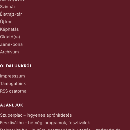
Színház
Életrajz-tár
Új kor
Képhatás
Oktató(ra)
Zene-bona
Archívum
OLDALUNKRÓL
Impresszum
Támogatóink
RSS csatorna
AJÁNLJUK
Szuperpiac – ingyenes apróhirdetés
Fesztivál.hu – hétvégi programok, fesztiválok
– szépség és