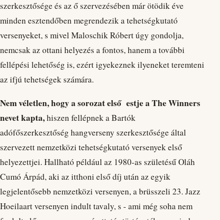
szerkesztősége és az ő szervezésében már ötödik éve
minden esztendőben megrendezik a tehetségkutató
versenyeket, s mivel Maloschik Róbert úgy gondolja,
nemcsak az ottani helyezés a fontos, hanem a további
fellépési lehetőség is, ezért igyekeznek ilyeneket teremteni
az ifjú tehetségek számára.
Nem véletlen, hogy a sorozat első estje a The Winners
nevet kapta,
hiszen fellépnek a Bartók
adófőszerkesztőség hangverseny szerkesztősége által
szervezett nemzetközi tehetségkutató versenyek első
helyezettjei. Hallható például az 1980-as születésű Oláh
Cumó Árpád, aki az itthoni első díj után az egyik
legjelentősebb nemzetközi versenyen, a brüsszeli 23. Jazz
Hoeilaart versenyen indult tavaly, s - ami még soha nem