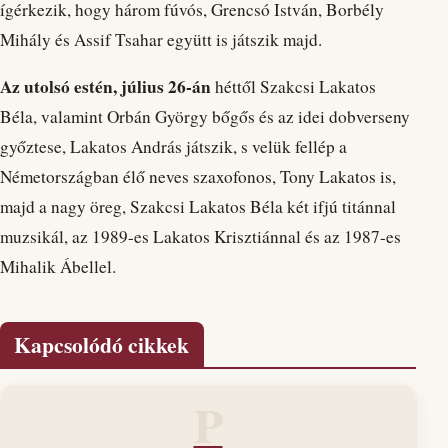
ígérkezik, hogy három fúvós, Grencsó István, Borbély
Mihály és Assif Tsahar együtt is játszik majd.
Az utolsó estén, július 26-án
héttől Szakcsi Lakatos
Béla, valamint Orbán György bőgős és az idei dobverseny
győztese, Lakatos András játszik, s velük fellép a
Németországban élő neves szaxofonos, Tony Lakatos is,
majd a nagy öreg, Szakcsi Lakatos Béla két ifjú titánnal
muzsikál, az 1989-es Lakatos Krisztiánnal és az 1987-es
Mihalik Ábellel.
Kapcsolódó cikkek
P