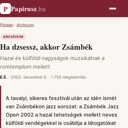
Papirusz
P
.hu
Főoldal
›
Archívum
ARCHÍVUM
Ha dzsessz, akkor Zsámbék
Hazai és külföldi nagyságok muzsikálnak a
romtemplom mellett
E.E.
·
2002. december 6.
·
1 756 megtekintés
A tavalyi, sikeres fesztivál után az idén ismét
van Zsámbékon jazz sorozat: a Zsámbék Jazz
Open 2002 a hazai tehetségek mellett neves
külföldi vendégekkel is csábítja a látogatókat