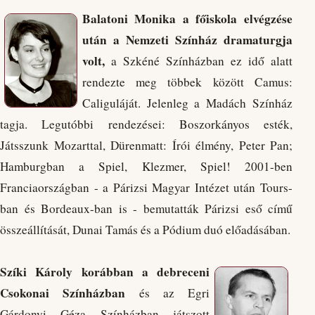
Balatoni Monika a főiskola elvégzése
után a Nemzeti Színház dramaturgja
volt,
a Szkéné Színházban ez idő alatt
rendezte meg többek között Camus:
Caliguláját. Jelenleg a Madách Színház
tagja. Legutóbbi rendezései: Boszorkányos esték,
Játsszunk Mozarttal, Dürenmatt: Írói élmény, Peter Pan;
Hamburgban a Spiel, Klezmer, Spiel! 2001-ben
Franciaországban - a Párizsi Magyar Intézet után Tours-
ban és Bordeaux-ban is - bemutatták Párizsi eső című
összeállítását, Dunai Tamás és a Pódium duó előadásában.
Szíki Károly korábban a debreceni
Csokonai Színházban
és az Egri
Gárdonyi Géza Színházban játszott