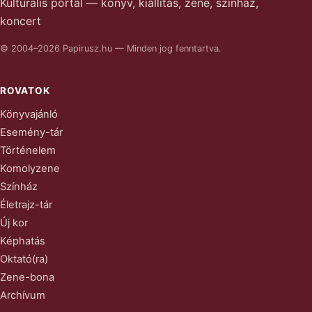
Kulturális portál — könyv, kiállítás, zene, színház,
koncert
© 2004–2026 Papirusz.hu — Minden jog fenntartva.
ROVATOK
Könyvajánló
Esemény-tár
Történelem
Komolyzene
Színház
Életrajz-tár
Új kor
Képhatás
Oktató(ra)
Zene-bona
Archívum