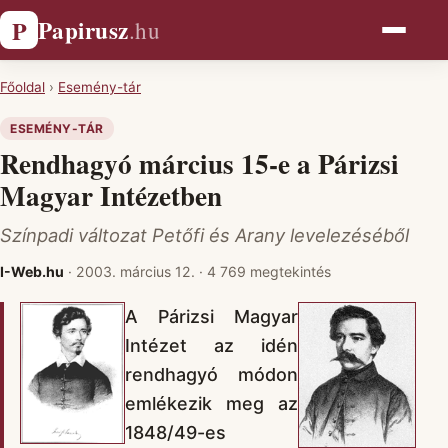
Papirusz
P
.hu
Főoldal
›
Esemény-tár
ESEMÉNY-TÁR
Rendhagyó március 15-e a Párizsi
Magyar Intézetben
Színpadi változat Petőfi és Arany levelezéséből
I-Web.hu
·
2003. március 12.
·
4 769 megtekintés
A Párizsi Magyar
Intézet az idén
rendhagyó módon
emlékezik meg az
1848/49-es