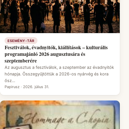
ESEMÉNY-TÁR
Fesztiválok, évadnyitók, kiállítások – kulturális
programajánló 2026 augusztusára és
szeptemberére
Az augusztus a fesztiválok, a szeptember az évadnyitók
hónapja. Összegyűjtöttük a 2026-os nyárvég és kora
ősz…
Papirusz
·
2026. július 31.