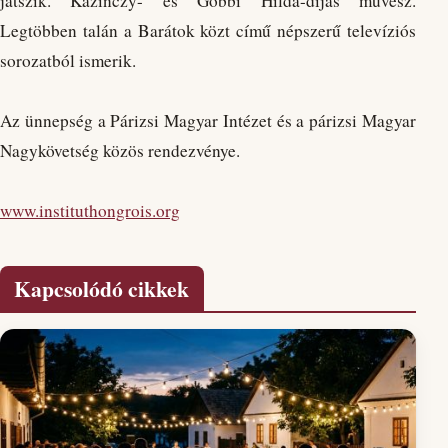
játszik. Kazinczy- és Gobbi Hilda-díjas művész.
Legtöbben talán a Barátok közt című népszerű televíziós
sorozatból ismerik.
Az ünnepség a Párizsi Magyar Intézet és a párizsi Magyar
Nagykövetség közös rendezvénye.
www.instituthongrois.org
Kapcsolódó cikkek