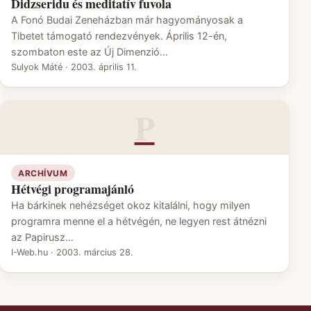
Didzseridu és meditatív fuvola
A Fonó Budai Zeneházban már hagyományosak a
Tibetet támogató rendezvények. Április 12-én,
szombaton este az Új Dimenzió…
Sulyok Máté
·
2003. április 11.
P
ARCHÍVUM
Hétvégi programajánló
Ha bárkinek nehézséget okoz kitalálni, hogy milyen
programra menne el a hétvégén, ne legyen rest átnézni
az Papirusz…
I-Web.hu
·
2003. március 28.