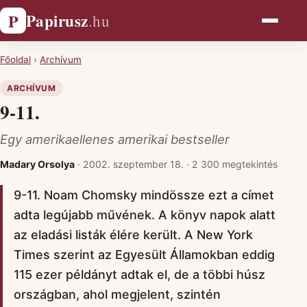
Papirusz
P
.hu
Főoldal
›
Archívum
ARCHÍVUM
9-11.
Egy amerikaellenes amerikai bestseller
Madary Orsolya
·
2002. szeptember 18.
·
2 300 megtekintés
9-11. Noam Chomsky mindössze ezt a címet
adta legújabb művének. A könyv napok alatt
az eladási listák élére került. A New York
Times szerint az Egyesült Államokban eddig
115 ezer példányt adtak el, de a többi húsz
országban, ahol megjelent, szintén