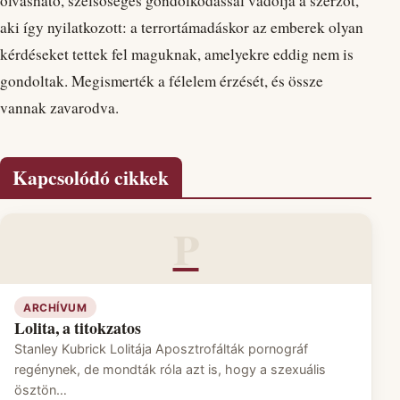
olvasható, szélsőséges gondolkodással vádolja a szerzőt,
aki így nyilatkozott: a terrortámadáskor az emberek olyan
kérdéseket tettek fel maguknak, amelyekre eddig nem is
gondoltak. Megismerték a félelem érzését, és össze
vannak zavarodva.
Kapcsolódó cikkek
P
ARCHÍVUM
Lolita, a titokzatos
Stanley Kubrick Lolitája Aposztrofálták pornográf
regénynek, de mondták róla azt is, hogy a szexuális
ösztön…