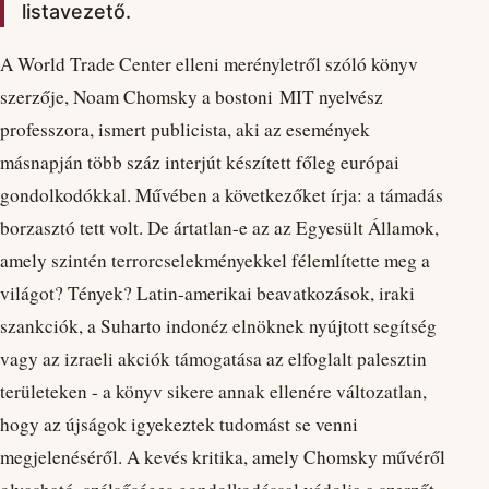
listavezető.
A World Trade Center elleni merényletről szóló könyv
szerzője, Noam Chomsky a bostoni MIT nyelvész
professzora, ismert publicista, aki az események
másnapján több száz interjút készített főleg európai
gondolkodókkal. Művében a következőket írja: a támadás
borzasztó tett volt. De ártatlan-e az az Egyesült Államok,
amely szintén terrorcselekményekkel félemlítette meg a
világot? Tények? Latin-amerikai beavatkozások, iraki
szankciók, a Suharto indonéz elnöknek nyújtott segítség
vagy az izraeli akciók támogatása az elfoglalt palesztin
területeken - a könyv sikere annak ellenére változatlan,
hogy az újságok igyekeztek tudomást se venni
megjelenéséről. A kevés kritika, amely Chomsky művéről