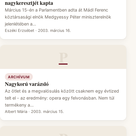
nagykeresztjét kapta
Március 15-én a Parlamentben adta át Mádl Ferenc
köztársasági elnök Medgyessy Péter miniszterelnök
jelenlétében a…
Eszéki Erzsébet
·
2003. március 16.
P
ARCHÍVUM
Nagykorú varázsló
Az ötlet és a megvalósulás között csaknem egy évtized
telt el - az eredmény: opera egy felvonásban. Nem túl
termékeny a…
Albert Mária
·
2003. március 15.