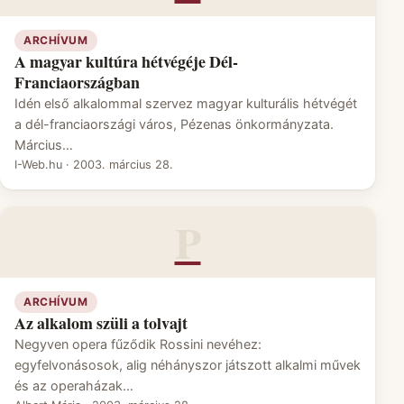
ARCHÍVUM
A magyar kultúra hétvégéje Dél-
Franciaországban
Idén első alkalommal szervez magyar kulturális hétvégét
a dél-franciaországi város, Pézenas önkormányzata.
Március…
I-Web.hu
·
2003. március 28.
P
ARCHÍVUM
Az alkalom szüli a tolvajt
Negyven opera fűződik Rossini nevéhez:
egyfelvonásosok, alig néhányszor játszott alkalmi művek
és az operaházak…