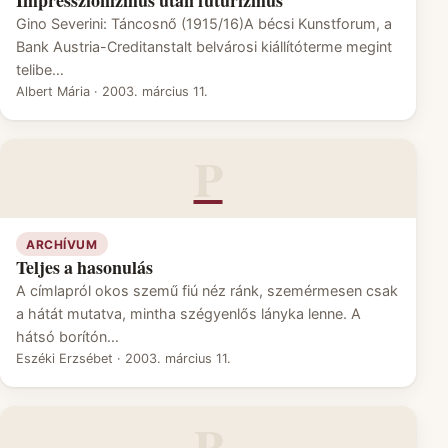
Gino Severini: Táncosnő (1915/16)A bécsi Kunstforum, a
Bank Austria-Creditanstalt belvárosi kiállítóterme megint
telibe…
Albert Mária
·
2003. március 11.
P
ARCHÍVUM
Teljes a hasonulás
A címlapról okos szemű fiú néz ránk, szemérmesen csak
a hátát mutatva, mintha szégyenlős lányka lenne. A
hátsó borítón…
Eszéki Erzsébet
·
2003. március 11.
P