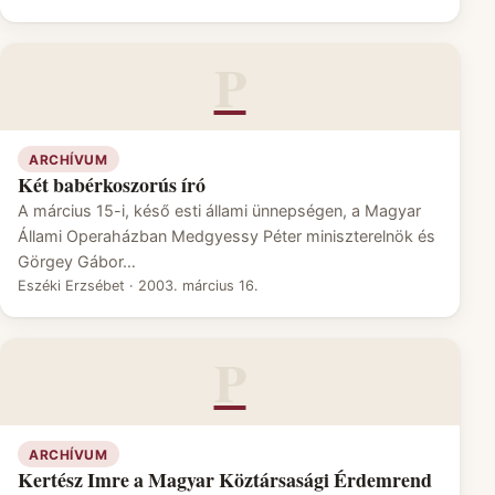
P
ARCHÍVUM
Két babérkoszorús író
A március 15-i, késő esti állami ünnepségen, a Magyar
Állami Operaházban Medgyessy Péter miniszterelnök és
Görgey Gábor…
Eszéki Erzsébet
·
2003. március 16.
P
ARCHÍVUM
Kertész Imre a Magyar Köztársasági Érdemrend