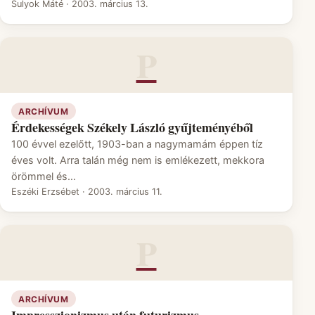
Sulyok Máté
·
2003. március 13.
P
ARCHÍVUM
Érdekességek Székely László gyűjteményéből
100 évvel ezelőtt, 1903-ban a nagymamám éppen tíz
éves volt. Arra talán még nem is emlékezett, mekkora
örömmel és…
Eszéki Erzsébet
·
2003. március 11.
P
ARCHÍVUM
Impresszionizmus után futurizmus