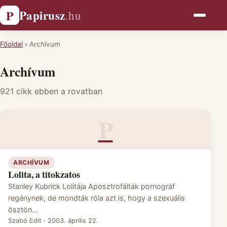
Papirusz
P
.hu
Főoldal
›
Archívum
Archívum
921 cikk ebben a rovatban
P
ARCHÍVUM
Lolita, a titokzatos
Stanley Kubrick Lolitája Aposztrofálták pornográf
regénynek, de mondták róla azt is, hogy a szexuális
ösztön…
Szabó Edit
·
2003. április 22.