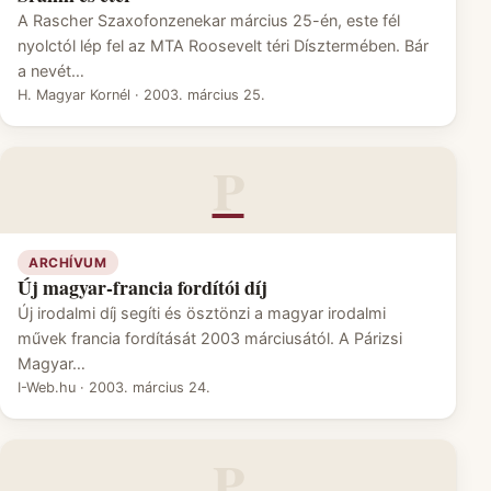
A Rascher Szaxofonzenekar március 25-én, este fél
nyolctól lép fel az MTA Roosevelt téri Dísztermében. Bár
a nevét…
H. Magyar Kornél
·
2003. március 25.
P
ARCHÍVUM
Új magyar-francia fordítói díj
Új irodalmi díj segíti és ösztönzi a magyar irodalmi
művek francia fordítását 2003 márciusától. A Párizsi
Magyar…
I-Web.hu
·
2003. március 24.
P