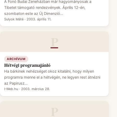
A Fonó Budai Zeneházban már hagyományosak a
Tibetet támogató rendezvények. Április 12-én,
szombaton este az Új Dimenzió…
Sulyok Máté
·
2003. április 11.
P
ARCHÍVUM
Hétvégi programajánló
Ha bárkinek nehézséget okoz kitalálni, hogy milyen
programra menne el a hétvégén, ne legyen rest átnézni
az Papirusz…
I-Web.hu
·
2003. március 28.
P