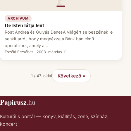
ARCHÍVUM
De Isten látja fent
Rost Andrea és Gulyás DénesA világért se beszélnék le
senkit arról, hogy megnézze a Bánk bán című
operafilmet, amely a…
Eszéki Erzsébet
·
2003. március 11.
Következő »
1 / 47. oldal
Papirusz
.hu
Kulturális portál — könyv, kiállítás, zene, színház,
koncert