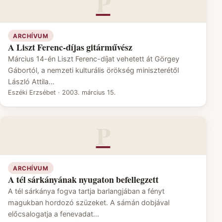
P
ARCHÍVUM
A Liszt Ferenc-díjas gitárművész
Március 14-én Liszt Ferenc-díjat vehetett át Görgey
Gábortól, a nemzeti kulturális örökség miniszterétől
László Attila…
Eszéki Erzsébet
·
2003. március 15.
P
ARCHÍVUM
A tél sárkányának nyugaton befellegzett
A tél sárkánya fogva tartja barlangjában a fényt
magukban hordozó szüzeket. A sámán dobjával
előcsalogatja a fenevadat…