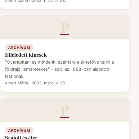
Albert Mária
·
2003. március 28.
P
ARCHÍVUM
Elfeledett kincsek
"Gyarapítani és mindenki számára elérhetővé tenni a
földrajzi ismereteket." - szól az 1888-ban alapított
National…
Albert Mária
·
2003. március 28.
P
ARCHÍVUM
Sramli és éter