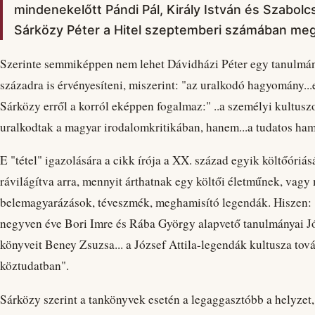
mindenekelőtt Pándi Pál, Király István és Szabolcsi 
Sárközy Péter a Hitel szeptemberi számában megj
Szerinte semmiképpen nem lehet Dávidházi Péter egy tanulmány
századra is érvényesíteni, miszerint: "az uralkodó hagyomány...
Sárközy erről a korról eképpen fogalmaz:" ..a személyi kultus
uralkodtak a magyar irodalomkritikában, hanem...a tudatos hami
E "tétel" igazolására a cikk írója a XX. század egyik költőóriásá
rávilágítva arra, mennyit árthatnak egy költői életműnek, vag
belemagyarázások, téveszmék, meghamisító legendák. Hiszen: 
negyven éve Bori Imre és Rába György alapvető tanulmányai Józs
könyveit Beney Zsuzsa... a József Attila-legendák kultusza tová
köztudatban".
Sárközy szerint a tankönyvek esetén a legaggasztóbb a helyzet, 