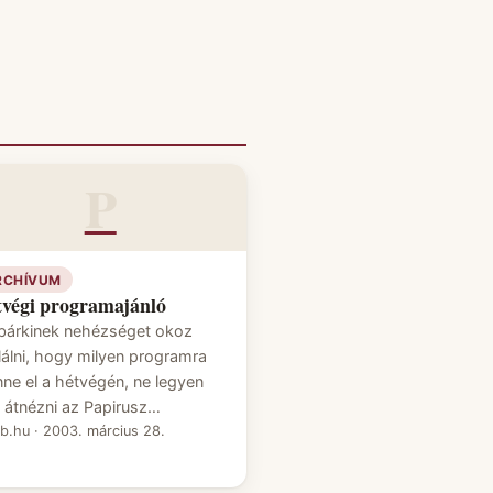
P
RCHÍVUM
végi programajánló
bárkinek nehézséget okoz
alálni, hogy milyen programra
ne el a hétvégén, ne legyen
t átnézni az Papirusz…
eb.hu
·
2003. március 28.