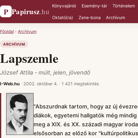
Könyvajánló
Esemény-tár
Történelem
Papirusz
P
.hu
Oktató(ra)
Zene-bona
Archívum
Főoldal
›
Archívum
ARCHÍVUM
Lapszemle
József Attila - múlt, jelen, jövendő
I-Web.hu
·
2002. október 4.
·
1 421 megtekintés
"Abszurdnak tartom, hogy az új évezre
diákok, egyetemi hallgatók még mindig
meg a XIX. és XX. századi magyar irodal
elsősorban az előző kor "kultúrpolitiku