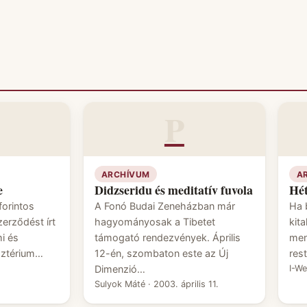
P
ARCHÍVUM
A
e
Didzseridu és meditatív fuvola
Hét
forintos
A Fonó Budai Zeneházban már
Ha 
erződést írt
hagyományosak a Tibetet
kit
i és
támogató rendezvények. Április
men
sztérium…
12-én, szombaton este az Új
res
Dimenzió…
I-W
Sulyok Máté
·
2003. április 11.