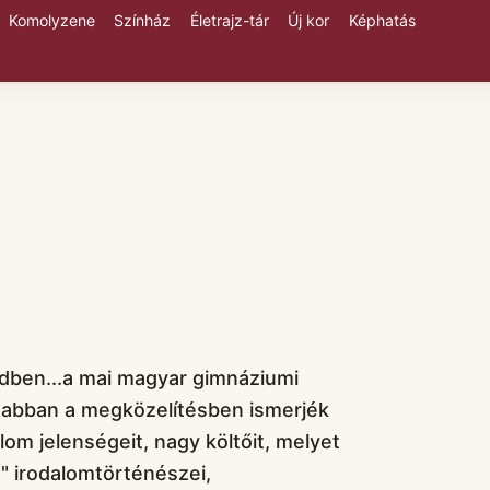
Komolyzene
Színház
Életrajz-tár
Új kor
Képhatás
dben...a mai magyar gimnáziumi
 abban a megközelítésben ismerjék
om jelenségeit, nagy költőit, melyet
s" irodalomtörténészei,