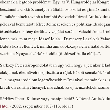
okoznak a legtöbb problémát. Egy, az V. Hungarológiai Kongress
beszámol a cikkíró, amelyben általános iskolai és gimnáziumi t
"...miként élnek tovább a korábbi évtizedek József Attila-kult
példával bemutatott félreértelmezéseken és politikai-ideológia
tévedésekre is fény derült a vizsgálat során. "Valachi Anna ért
lenne más, mint maga József Jolán... Devecsery László és Valacz
Babits közti ellentétet, mintha annak okozója nem a fiatal költ
szerint a Nyugat elzárkózik előle (ti. József Attila elől)...".
Sárközy Péter zárógondolatában úgy véli, hogy a jelenkor fela
alakjainak életműveit megtisztítsa a rájuk húzott sémáktól, "ku
"...a magyar irodalom legértékesebb művei távol maradnak az iga
kívüli olvasmányélmények maradnak az új nemzedékek számár
Sárközy Péter: Kultusz vagy manipuláció? A József Attila-ku
Hitel
- 2002. szeptember (107-113. oldal )