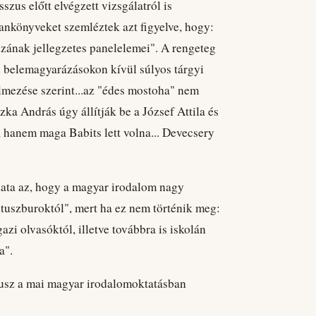
zus előtt elvégzett vizsgálatról is
ankönyveket szemléztek azt figyelve, hogy:
uszának jellegzetes panelelemei". A rengeteg
i belemagyarázásokon kívül súlyos tárgyi
elmezése szerint...az "édes mostoha" nem
ka András úgy állítják be a József Attila és
ő, hanem maga Babits lett volna... Devecsery
data az, hogy a magyar irodalom nagy
ltuszburoktól", mert ha ez nem történik meg:
zi olvasóktól, illetve továbbra is iskolán
a".
ltusz a mai magyar irodalomoktatásban