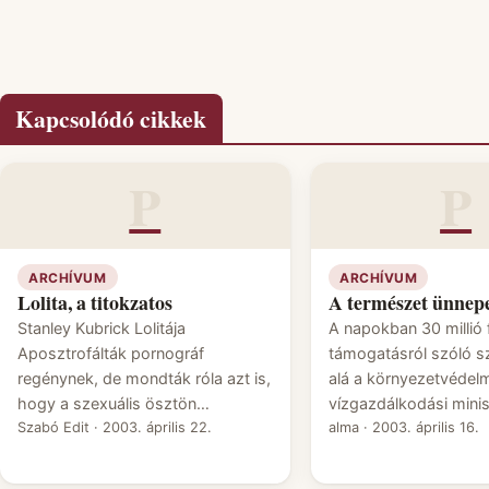
Kapcsolódó cikkek
P
P
ARCHÍVUM
ARCHÍVUM
Lolita, a titokzatos
A természet ünnep
Stanley Kubrick Lolitája
A napokban 30 millió 
Aposztrofálták pornográf
támogatásról szóló sz
regénynek, de mondták róla azt is,
alá a környezetvédelm
hogy a szexuális ösztön…
vízgazdálkodási mini
Szabó Edit
·
2003. április 22.
alma
·
2003. április 16.