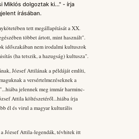
Miklós dolgoztak ki..." - írja
elent írásában.
kötetében tett megállapítását a XX.
egészében többet ártott, mint használt".
zok időszakában nem irodalmi kultuszok
sítás (ha tetszik, a hazugság) kultusza".
nak, József Attilának a példáját említi,
y maguknak a versértelmezéseknek a
"...hiába jelennek meg immár harminc-
ef Attila költészetéről...hiába írja
bb él és virul a magyar kulturális
a József Attila-legendák, tévhitek itt