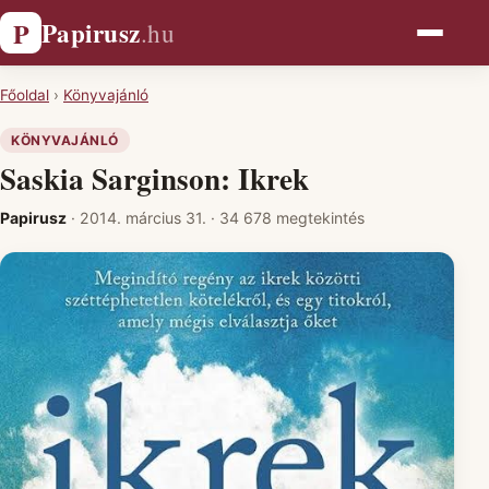
Papirusz
P
.hu
Főoldal
›
Könyvajánló
KÖNYVAJÁNLÓ
Saskia Sarginson: Ikrek
Papirusz
·
2014. március 31.
·
34 678 megtekintés