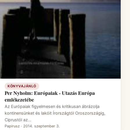
KÖNYVAJÁNLÓ
Per Nyholm: Európaiak - Utazás Európa
emlékezetébe
Az Európaiak figyelmesen és kritikusan ábrázolja
kontinensünket és lakóit Írországtól Oroszországig,
Ciprustól az…
Papirusz
·
2014. szeptember 3.