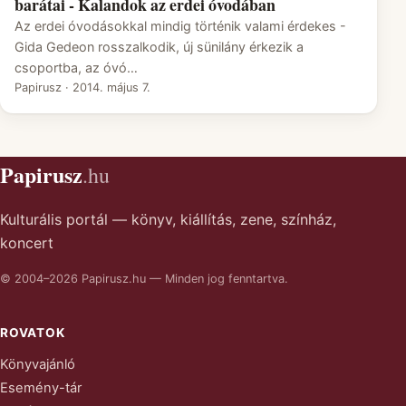
barátai - Kalandok az erdei óvodában
Az erdei óvodásokkal mindig történik valami érdekes -
Gida Gedeon rosszalkodik, új sünilány érkezik a
csoportba, az óvó…
Papirusz
·
2014. május 7.
Papirusz
.hu
Kulturális portál — könyv, kiállítás, zene, színház,
koncert
© 2004–2026 Papirusz.hu — Minden jog fenntartva.
ROVATOK
Könyvajánló
Esemény-tár