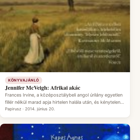
KÖNYVAJÁNLÓ
Jennifer McVeigh: Afrikai akác
Frances Irvine, a középosztálybeli angol úrilány egyetlen
fillér nélkül marad apja hirtelen halála után, és kénytelen…
Papirusz
·
2014. június 20.