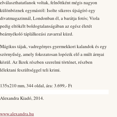
elválaszthatatlanok voltak, felnőttként mégis nagyon
különböznek egymástól: Isolte sikeres újságíró egy
divatmagazinnál, Londonban él, a barátja fotós; Viola
pedig eltökélt boldogtalanságában az egész életét
beárnyékoló táplálkozási zavarral küzd.
Mágikus tájak, vadregényes gyermekkori kalandok és egy
szörnyűség, amely fokozatosan lopózik elő a múlt árnyai
közül. Az Ikrek részben szerelmi történet, részben
lélektani feszültséggel teli krimi.
135x210 mm, 344 oldal, ára: 3.699,- Ft
Alexandra Kiadó, 2014.
www.alexandra.hu