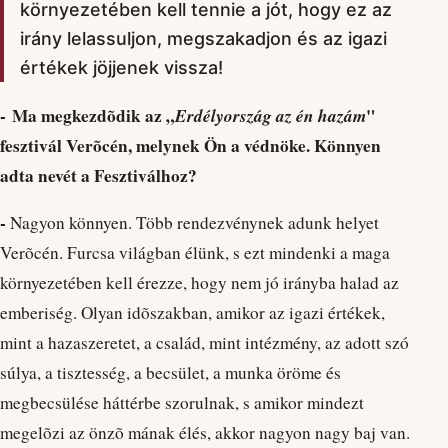
környezetében kell tennie a jót, hogy ez az
irány lelassuljon, megszakadjon és az igazi
értékek jöjjenek vissza!
- Ma megkezdõdik az „
Erdélyország az én hazám
"
fesztivál Verõcén, melynek Ön a védnöke. Könnyen
adta nevét a Fesztiválhoz?
-
Nagyon könnyen. Több rendezvénynek adunk helyet
Verõcén. Furcsa világban élünk, s ezt mindenki a maga
környezetében kell érezze, hogy nem jó irányba halad az
emberiség. Olyan idõszakban, amikor az igazi értékek,
mint a hazaszeretet, a család, mint intézmény, az adott szó
súlya, a tisztesség, a becsület, a munka öröme és
megbecsülése háttérbe szorulnak, s amikor mindezt
megelõzi az önzõ mának élés, akkor nagyon nagy baj van.