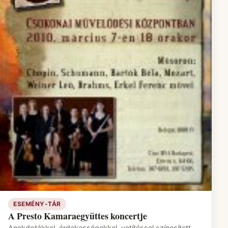
ESEMÉNY-TÁR
A Presto Kamaraegyüttes koncertje
Anekdotákkal, érdekességekkel, vetítéssel színesített