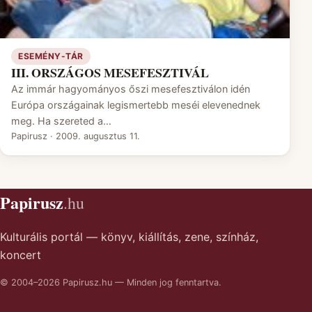
ESEMÉNY-TÁR
III. ORSZÁGOS MESEFESZTIVÁL
Az immár hagyományos őszi mesefesztiválon idén
Európa országainak legismertebb meséi elevenednek
meg. Ha szereted a…
Papirusz
·
2009. augusztus 11.
Papirusz
.hu
Kulturális portál — könyv, kiállítás, zene, színház,
koncert
© 2004–2026 Papirusz.hu — Minden jog fenntartva.