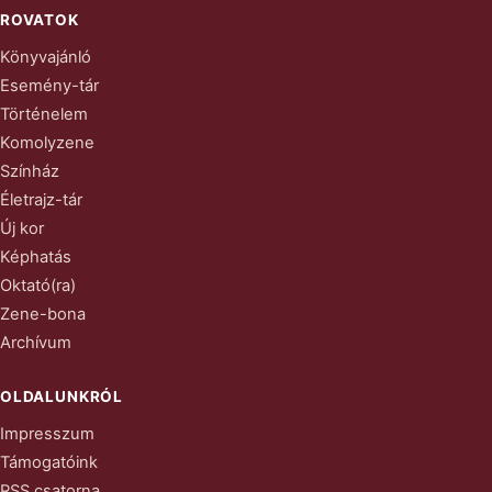
ROVATOK
Könyvajánló
Esemény-tár
Történelem
Komolyzene
Színház
Életrajz-tár
Új kor
Képhatás
Oktató(ra)
Zene-bona
Archívum
OLDALUNKRÓL
Impresszum
Támogatóink
RSS csatorna