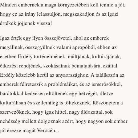
Minden embernek a maga környezetében kell tennie a jót,
hogy ez az irány lelassuljon, megszakadjon és az igazi
értékek jöjjenek vissza!
Igaz érték egy ilyen összejövetel, ahol az emberek
megállnak, összegyûlnek valami apropóból, ebben az
esetben Erdély történelmének, múltjának, kultúrájának,
étkezési rendjének, szokásainak bemutatására, ezáltal
Erdély közelebb kerül az anyaországhoz. A találkozón az
emberek félreteszik a problémáikat, és az ismerõsökkel,
barátokkal kedvesen eltöltenek egy hétvégét, illetve
kulturálisan és szellemileg is töltekeznek. Köszönetem a
szervezõknek, hogy igaz hittel, nagy áldozattal, sok
nehézség mellett dolgoznak azért, hogy nagyon sok ember
jól érezze magát Verõcén...