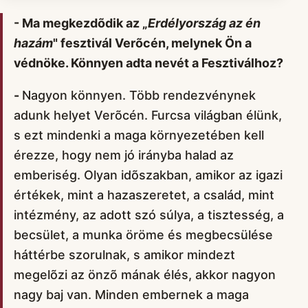
- Ma megkezdõdik az „
Erdélyország az én
hazám
" fesztivál Verõcén, melynek Ön a
védnöke. Könnyen adta nevét a Fesztiválhoz?
-
Nagyon könnyen. Több rendezvénynek
adunk helyet Verõcén. Furcsa világban élünk,
s ezt mindenki a maga környezetében kell
érezze, hogy nem jó irányba halad az
emberiség. Olyan idõszakban, amikor az igazi
értékek, mint a hazaszeretet, a család, mint
intézmény, az adott szó súlya, a tisztesség, a
becsület, a munka öröme és megbecsülése
háttérbe szorulnak, s amikor mindezt
megelõzi az önzõ mának élés, akkor nagyon
nagy baj van. Minden embernek a maga