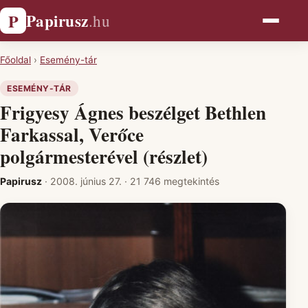
Papirusz
P
.hu
Főoldal
›
Esemény-tár
ESEMÉNY-TÁR
Frigyesy Ágnes beszélget Bethlen
Farkassal, Verőce
polgármesterével (részlet)
Papirusz
·
2008. június 27.
·
21 746 megtekintés