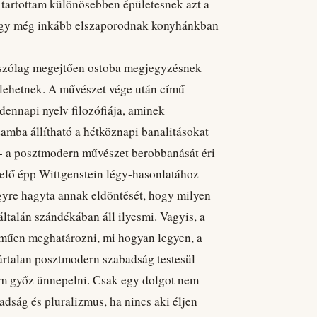
 tartottam különösebben épületesnek azt a
hogy még inkább elszaporodnak konyhánkban
átszólag megejtően ostoba megjegyzésnek
 lehetnek. A művészet vége után című
dennapi nyelv filozófiája, aminek
amba állítható a hétköznapi banalitásokat
 - a posztmodern művészet berobbanását éri
elő épp Wittgenstein légy-hasonlatához
égyre hagyta annak eldöntését, hogy milyen
talán szándékában áll ilyesmi. Vagyis, a
műen meghatározni, mi hogyan legyen, a
ártalan posztmodern szabadság testesül
em győz ünnepelni. Csak egy dolgot nem
badság és pluralizmus, ha nincs aki éljen