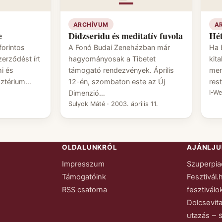
ARCHÍVUM
A
e
Didzseridu és meditatív fuvola
Hét
forintos
A Fonó Budai Zeneházban már
Ha 
erződést írt
hagyományosak a Tibetet
kit
i és
támogató rendezvények. Április
men
sztérium…
12-én, szombaton este az Új
res
Dimenzió…
I-W
Sulyok Máté
·
2003. április 11.
OLDALUNKRÓL
AJÁNLJU
Impresszum
Szuperpia
Támogatóink
Fesztivál.
RSS csatorna
fesztiválo
Dolcsevita
– 
utazás