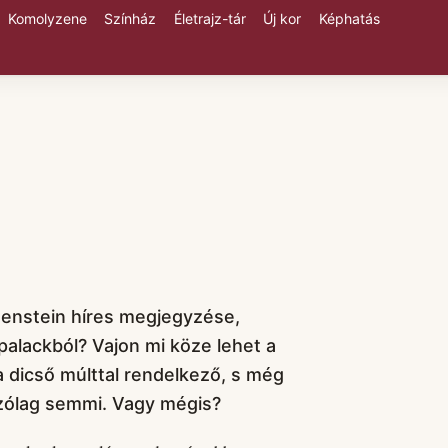
Komolyzene
Színház
Életrajz-tár
Új kor
Képhatás
enstein híres megjegyzése,
a palackból? Vajon mi köze lehet a
 dicső múlttal rendelkező, s még
szólag semmi. Vagy mégis?