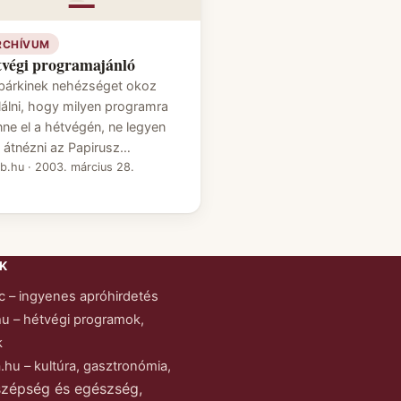
RCHÍVUM
végi programajánló
bárkinek nehézséget okoz
alálni, hogy milyen programra
ne el a hétvégén, ne legyen
t átnézni az Papirusz…
eb.hu
·
2003. március 28.
K
c – ingyenes apróhirdetés
hu – hétvégi programok,
k
.hu – kultúra, gasztronómia,
szépség és egészség,