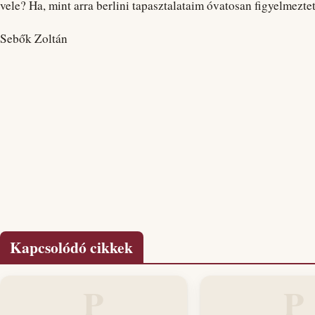
vele? Ha, mint arra berlini tapasztalataim óvatosan figyelmeztet
Sebők Zoltán
Kapcsolódó cikkek
P
P