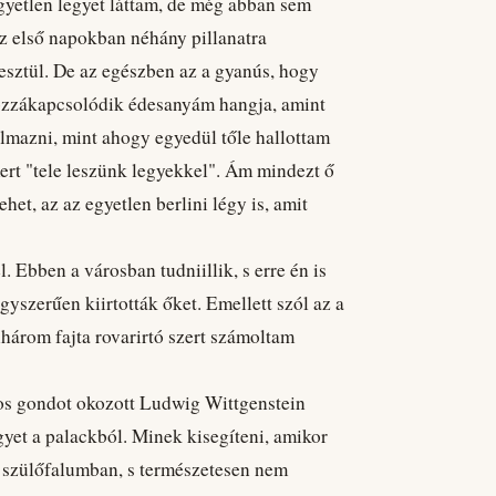
gyetlen legyet láttam, de még abban sem
z első napokban néhány pillanatra
esztül. De az egészben az a gyanús, hogy
ozzákapcsolódik édesanyám hangja, amint
almazni, mint ahogy egyedül tőle hallottam
 mert "tele leszünk legyekkel". Ám mindezt ő
et, az az egyetlen berlini légy is, amit
. Ebben a városban tudniillik, s erre én is
yszerűen kiirtották őket. Emellett szól az a
árom fajta rovarirtó szert számoltam
yos gondot okozott Ludwig Wittgenstein
egyet a palackból. Minek kisegíteni, amikor
 a szülőfalumban, s természetesen nem