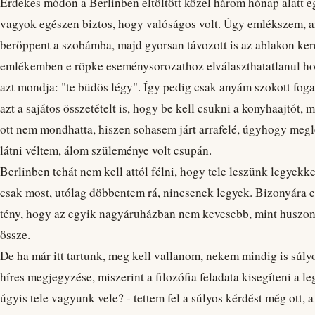
Érdekes módon a Berlinben eltöltött közel három hónap alatt e
vagyok egészen biztos, hogy valóságos volt. Úgy emlékszem, a
beröppent a szobámba, majd gyorsan távozott is az ablakon ker
emlékemben e röpke eseménysorozathoz elválaszthatatlanul h
azt mondja: "te büdös légy". Így pedig csak anyám szokott fog
azt a sajátos összetételt is, hogy be kell csukni a konyhaajtót,
ott nem mondhatta, hiszen sohasem járt arrafelé, úgyhogy megleh
látni véltem, álom szüleménye volt csupán.
Berlinben tehát nem kell attól félni, hogy tele leszünk legyekkel
csak most, utólag döbbentem rá, nincsenek legyek. Bizonyára eg
tény, hogy az egyik nagyáruházban nem kevesebb, mint huszonh
össze.
De ha már itt tartunk, meg kell vallanom, nekem mindig is súl
híres megjegyzése, miszerint a filozófia feladata kisegíteni a l
úgyis tele vagyunk vele? - tettem fel a súlyos kérdést még ott,