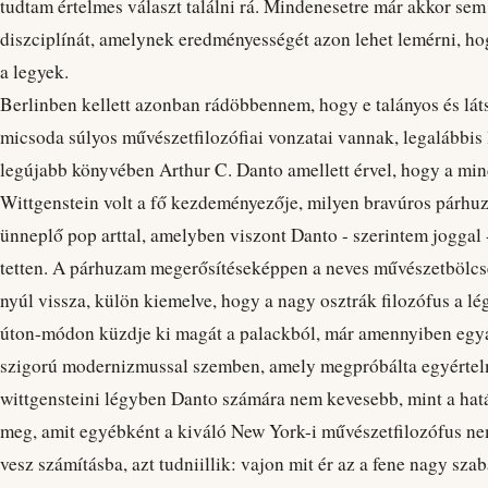
tudtam értelmes választ találni rá. Mindenesetre már akkor sem
diszciplínát, amelynek eredményességét azon lehet lemérni, 
a legyek.
Berlinben kellett azonban rádöbbennem, hogy e talányos és l
micsoda súlyos művészetfilozófiai vonzatai vannak, legalábbis
legújabb könyvében Arthur C. Danto amellett érvel, hogy a min
Wittgenstein volt a fő kezdeményezője, milyen bravúros párhuz
ünneplő pop arttal, amelyben viszont Danto - szerintem joggal
tetten. A párhuzam megerősítéseképpen a neves művészetbölcs
nyúl vissza, külön kiemelve, hogy a nagy osztrák filozófus a l
úton-módon küzdje ki magát a palackból, már amennyiben egyál
szigorú modernizmussal szemben, amely megpróbálta egyértel
wittgensteini légyben Danto számára nem kevesebb, mint a hat
meg, amit egyébként a kiváló New York-i művészetfilozófus n
vesz számításba, azt tudniillik: vajon mit ér az a fene nagy sza