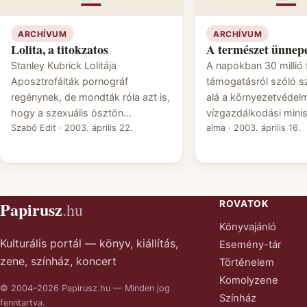
ARCHÍVUM
ARCHÍVUM
Lolita, a titokzatos
A természet ünnep
Stanley Kubrick Lolitája
A napokban 30 millió 
Aposztrofálták pornográf
támogatásról szóló sz
regénynek, de mondták róla azt is,
alá a környezetvédelm
hogy a szexuális ösztön…
vízgazdálkodási mini
Szabó Edit
·
2003. április 22.
alma
·
2003. április 16.
Papirusz
ROVATOK
.hu
Könyvajánló
Kulturális portál — könyv, kiállítás,
Esemény-tár
zene, színház, koncert
Történelem
Komolyzene
© 2004–2026 Papirusz.hu — Minden jog
Színház
fenntartva.