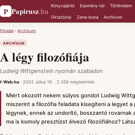
Könyvajánló
Esemény-tár
Történelem
Papirusz
P
.hu
Oktató(ra)
Zene-bona
Archívum
Főoldal
›
Archívum
ARCHÍVUM
A légy filozófiája
Ludwig Wittgenstein nyomán szabadon
I-Web.hu
·
2002. július 18.
·
2 268 megtekintés
Miért okozott nekem súlyos gondot Ludwig Wittg
miszerint a filozófia feladata kisegíteni a legyet 
légynek, ennek az undorító, bosszantó rovarnak a
ma is komoly presztízst élvező filozófiához? Lát