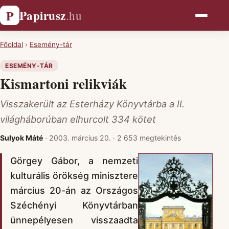
Papirusz
P
.hu
Főoldal
›
Esemény-tár
ESEMÉNY-TÁR
Kismartoni relikviák
Visszakerült az Esterházy Könyvtárba a II.
világháborúban elhurcolt 334 kötet
Sulyok Máté
·
2003. március 20.
·
2 653 megtekintés
Görgey Gábor, a nemzeti
kulturális örökség minisztere
március 20-án az Országos
Széchényi Könyvtárban
ünnepélyesen visszaadta