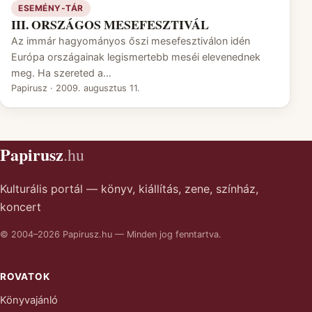
ESEMÉNY-TÁR
III. ORSZÁGOS MESEFESZTIVÁL
Az immár hagyományos őszi mesefesztiválon idén
Európa országainak legismertebb meséi elevenednek
meg. Ha szereted a…
Papirusz
·
2009. augusztus 11.
Papirusz
.hu
Kulturális portál — könyv, kiállítás, zene, színház,
koncert
© 2004–2026 Papirusz.hu — Minden jog fenntartva.
ROVATOK
Könyvajánló