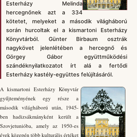
Esterházy Melinda
hercegnőnek azt a 334
kötetet, melyeket a második világháború
során hurcoltak el a kismartoni Esterházy
Könyvtárból. Günter Birbaum osztrák
nagykövet jelenlétében a hercegnő és
Görgey Gábor együttműködési
szándéknyilatkozatot írt alá a fertődi
Esterházy kastély-együttes felújításáról.
A kismartoni Esterházy Könyvtár
gyűjteményének egy része a
második világháború után, 1945-
ben hadizsákmányként került a
Szovjetunióba, amely az 1950-es
évek közepén több kulturális értéket