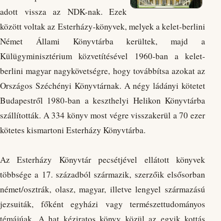
adott vissza az NDK-nak. Ezek
között voltak az Esterházy-könyvek, melyek a kelet-berlini
Német Állami Könyvtárba kerültek, majd a
Külügyminisztérium közvetítésével 1960-ban a kelet-
berlini magyar nagykövetségre, hogy továbbítsa azokat az
Országos Széchényi Könyvtárnak. A négy ládányi kötetet
Budapestről 1980-ban a keszthelyi Helikon Könyvtárba
szállították. A 334 könyv most végre visszakerül a 70 ezer
kötetes kismartoni Esterházy Könyvtárba.
Az Esterházy Könyvtár pecsétjével ellátott könyvek
többsége a 17. századból származik, szerzőik elsősorban
német/osztrák, olasz, magyar, illetve lengyel származású
jezsuiták, főként egyházi vagy természettudományos
témájúak. A hat kéziratos könyv közül az egyik kottás