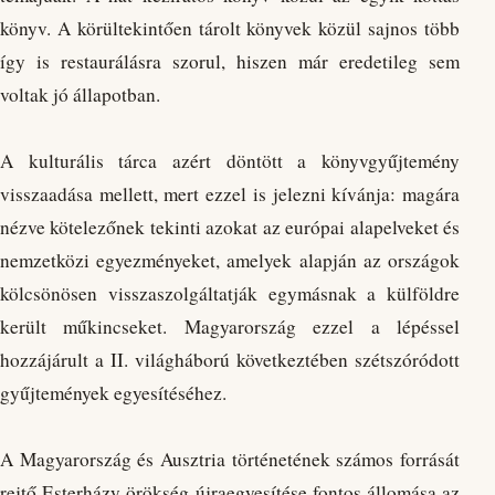
könyv. A körültekintően tárolt könyvek közül sajnos több
így is restaurálásra szorul, hiszen már eredetileg sem
voltak jó állapotban.
A kulturális tárca azért döntött a könyvgyűjtemény
visszaadása mellett, mert ezzel is jelezni kívánja: magára
nézve kötelezőnek tekinti azokat az európai alapelveket és
nemzetközi egyezményeket, amelyek alapján az országok
kölcsönösen visszaszolgáltatják egymásnak a külföldre
került műkincseket. Magyarország ezzel a lépéssel
hozzájárult a II. világháború következtében szétszóródott
gyűjtemények egyesítéséhez.
A Magyarország és Ausztria történetének számos forrását
rejtő Esterházy örökség újraegyesítése fontos állomása az