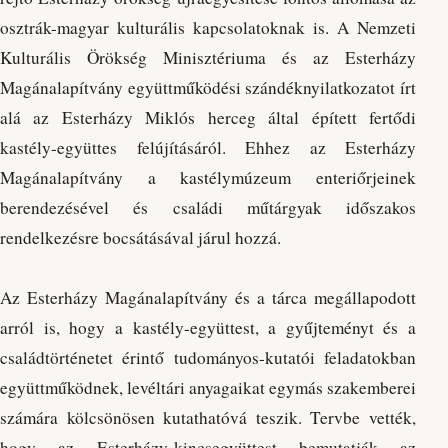
osztrák-magyar kulturális kapcsolatoknak is. A Nemzeti
Kulturális Örökség Minisztériuma és az Esterházy
Magánalapítvány együttműködési szándéknyilatkozatot írt
alá az Esterházy Miklós herceg által épített fertődi
kastély-együttes felújításáról. Ehhez az Esterházy
Magánalapítvány a kastélymúzeum enteriőrjeinek
berendezésével és családi műtárgyak időszakos
rendelkezésre bocsátásával járul hozzá.
Az Esterházy Magánalapítvány és a tárca megállapodott
arról is, hogy a kastély-együttest, a gyűjteményt és a
családtörténetet érintő tudományos-kutatói feladatokban
együttműködnek, levéltári anyagaikat egymás szakemberei
számára kölcsönösen kutathatóvá teszik. Tervbe vették,
hogy az Esterházy-kincsegyüttest bemutatják az