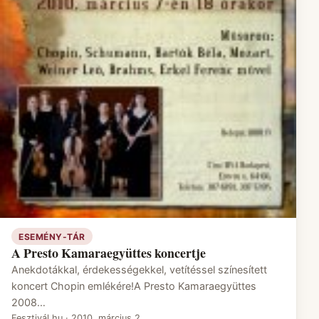
ESEMÉNY-TÁR
A Presto Kamaraegyüttes koncertje
Anekdotákkal, érdekességekkel, vetítéssel színesített
koncert Chopin emlékére!A Presto Kamaraegyüttes
2008…
Fesztivál.hu
·
2010. március 2.