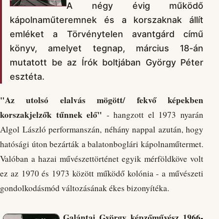
A négy évig működő
kápolnaműteremnek és a korszaknak állít
emléket a Törvénytelen avantgárd című
könyv, amelyet tegnap, március 18-án
mutatott be az Írók boltjában György Péter
esztéta.
"Az utolsó elalvás mögött/ fekvő képekben
korszakjelzők tűnnek elő"
- hangzott el 1973 nyarán
Algol László performanszán, néhány nappal azután, hogy
hatósági úton bezárták a balatonboglári kápolnaműtermet.
Valóban a hazai művészettörténet egyik mérföldköve volt
ez az 1970 és 1973 között működő kolónia - a művészeti
gondolkodásmód változásának ékes bizonyítéka.
Galántai György képzőművész 1966-