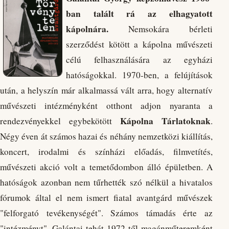
ban talált rá az elhagyatott
kápolnára.
Nemsokára bérleti
szerződést kötött a kápolna művészeti
célú felhasználására az egyházi
hatóságokkal. 1970-ben, a felújítások
után, a helyszín már alkalmassá vált arra, hogy alternatív
művészeti intézményként otthont adjon nyaranta a
Kápolna Tárlatoknak
rendezvényekkel egybekötött
.
Négy éven át számos hazai és néhány nemzetközi kiállítás,
koncert, irodalmi és színházi előadás, filmvetítés,
művészeti akció volt a temetődombon álló épületben. A
hatóságok azonban nem tűrhették szó nélkül a hivatalos
fórumok által el nem ismert fiatal avantgárd művészek
"felforgató tevékenységét". Számos támadás érte az
"intézményt", Galántai tehát 1972-től magánműteremként