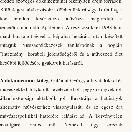
eredeti szöveges dokumentumai bizonyíték erejű források.
Különleges találkozásokra döbbenünk rá - gyakorlatilag a
kor minden kísérletező művésze megfordult a
temetődombon álló épületben. A résztvevőkkel 1998-ban,
majd huszonöt évvel a kápolna bezárása után készített
interjúk, visszaemlékezések tanúskodnak a boglári
"intézmény" korabeli jelentőségéről és a művészeti élet
későbbi fejlődésére gyakorolt hatásáról.
A dokumentum-köteg,
Galántai György a hivatalokkal és
művészekkel folytatott levelezéséből, jegyzőkönyvekből,
állambiztonsági aktákból, jól illusztrálja a hatóságok
alternatív művészethez viszonyulását, és az egész éra
művészetpolitikai hátterére rálátást ad. A Törvénytelen
avantgárd fontos mű. Nemcsak egy korszak