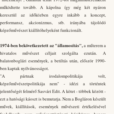
működtette tovább. A kápolna így még két nyáron
keresztül az időközben egyre inkább a koncept,
performansz, akcionizmus, stb. irányába tájolódó
képzőművészet kiállítóhelyeként funkcionált.
1974-ben bekövetkezetett az "államosítás",
a műterem a
hivatalos művészet céljait szolgálta ezután. A
balatonboglári események, a betiltás után, először 1990-
ben kaptak nyilvánosságot.
"A pártnak irodalompolitikája volt,
képzőművészetpolitikája nem" - idézi a történtek
jelentőségét felmérő Sasvári Edit. A kötet - többek között -
ezt a hatósági káoszt is bemutatja. Nem a Bogláron készült
művek, kiállítások, események művészeti értékelésével