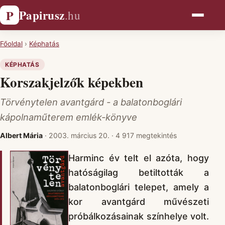
Papirusz
P
.hu
Főoldal
›
Képhatás
KÉPHATÁS
Korszakjelzők képekben
Törvénytelen avantgárd - a balatonboglári
kápolnaműterem emlék-könyve
Albert Mária
·
2003. március 20.
·
4 917 megtekintés
Harminc év telt el azóta, hogy
hatóságilag betiltották a
balatonboglári telepet, amely a
kor avantgárd művészeti
próbálkozásainak színhelye volt.