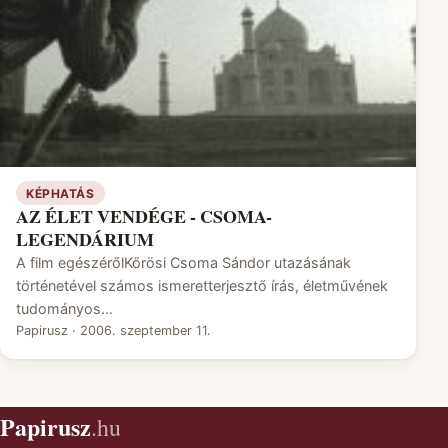
KÉPHATÁS
AZ ÉLET VENDÉGE - CSOMA-
LEGENDÁRIUM
A film egészérőlKőrösi Csoma Sándor utazásának
történetével számos ismeretterjesztő írás, életművének
tudományos…
Papirusz
·
2006. szeptember 11.
Papirusz
.hu