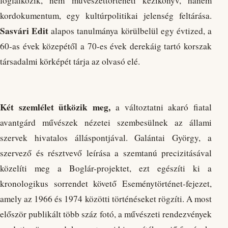
foglalkozik, nem művészettörténeti kézikönyv, hanem
kordokumentum, egy kultúrpolitikai jelenség feltárása.
Sasvári Edit
alapos tanulmánya körülbelül egy évtized, a
60-as évek közepétől a 70-es évek derekáig tartó korszak
társadalmi körképét tárja az olvasó elé.
Két szemlélet ütközik meg,
a változtatni akaró fiatal
avantgárd művészek nézetei szembesülnek az állami
szervek hivatalos álláspontjával. Galántai György, a
szervező és résztvevő leírása a szemtanú precizitásával
közelíti meg a Boglár-projektet, ezt egészíti ki a
kronologikus sorrendet követő Eseménytörténet-fejezet,
amely az 1966 és 1974 közötti történéseket rögzíti. A most
először publikált több száz fotó, a művészeti rendezvények