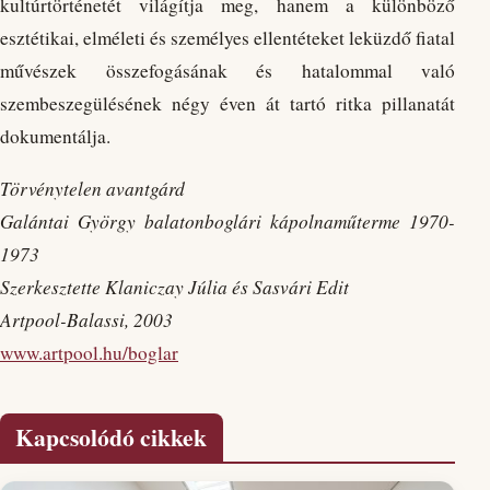
kultúrtörténetét világítja meg, hanem a különböző
esztétikai, elméleti és személyes ellentéteket leküzdő fiatal
művészek összefogásának és hatalommal való
szembeszegülésének négy éven át tartó ritka pillanatát
dokumentálja.
Törvénytelen avantgárd
Galántai György balatonboglári kápolnaműterme 1970-
1973
Szerkesztette Klaniczay Júlia és Sasvári Edit
Artpool-Balassi, 2003
www.artpool.hu/boglar
Kapcsolódó cikkek